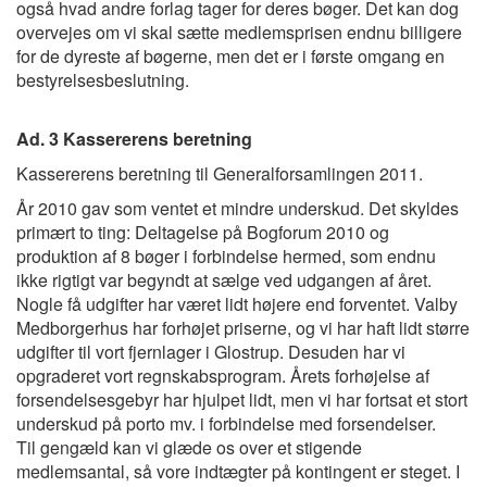
også hvad andre forlag tager for deres bøger. Det kan dog
overvejes om vi skal sætte medlemsprisen endnu billigere
for de dyreste af bøgerne, men det er i første omgang en
bestyrelsesbeslutning.
Ad. 3 Kassererens beretning
Kassererens beretning til Generalforsamlingen 2011.
År 2010 gav som ventet et mindre underskud. Det skyldes
primært to ting: Deltagelse på Bogforum 2010 og
produktion af 8 bøger i forbindelse hermed, som endnu
ikke rigtigt var begyndt at sælge ved udgangen af året.
Nogle få udgifter har været lidt højere end forventet. Valby
Medborgerhus har forhøjet priserne, og vi har haft lidt større
udgifter til vort fjernlager i Glostrup. Desuden har vi
opgraderet vort regnskabsprogram. Årets forhøjelse af
forsendelsesgebyr har hjulpet lidt, men vi har fortsat et stort
underskud på porto mv. i forbindelse med forsendelser.
Til gengæld kan vi glæde os over et stigende
medlemsantal, så vore indtægter på kontingent er steget. I