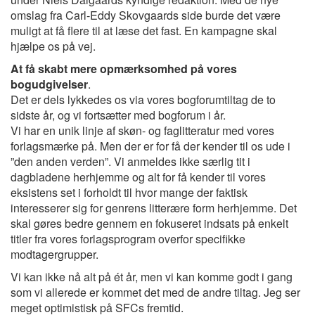
omslag fra Carl-Eddy Skovgaards side burde det være
muligt at få flere til at læse det fast. En kampagne skal
hjælpe os på vej.
At få skabt mere opmærksomhed på vores
bogudgivelser
.
Det er dels lykkedes os via vores bogforumtiltag de to
sidste år, og vi fortsætter med bogforum i år.
Vi har en unik linje af skøn- og faglitteratur med vores
forlagsmærke på. Men der er for få der kender til os ude i
”den anden verden”. Vi anmeldes ikke særlig tit i
dagbladene herhjemme og alt for få kender til vores
eksistens set i forholdt til hvor mange der faktisk
interesserer sig for genrens litterære form herhjemme. Det
skal gøres bedre gennem en fokuseret indsats på enkelt
titler fra vores forlagsprogram overfor specifikke
modtagergrupper.
Vi kan ikke nå alt på ét år, men vi kan komme godt i gang
som vi allerede er kommet det med de andre tiltag. Jeg ser
meget optimistisk på SFCs fremtid.