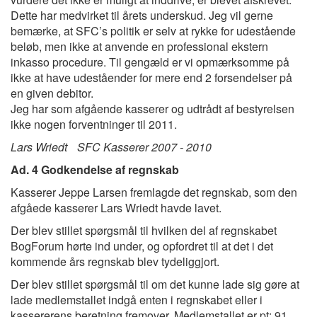
Dette har medvirket til årets underskud. Jeg vil gerne
bemærke, at SFC’s politik er selv at rykke for udestående
beløb, men ikke at anvende en professional ekstern
inkasso procedure. Til gengæld er vi opmærksomme på
ikke at have udeståender for mere end 2 forsendelser på
en given debitor.
Jeg har som afgående kasserer og udtrådt af bestyrelsen
ikke nogen forventninger til 2011.
Lars Wriedt SFC Kasserer 2007 - 2010
Ad. 4 Godkendelse af regnskab
Kasserer Jeppe Larsen fremlagde det regnskab, som den
afgåede kasserer Lars Wriedt havde lavet.
Der blev stillet spørgsmål til hvilken del af regnskabet
BogForum hørte ind under, og opfordret til at det i det
kommende års regnskab blev tydeliggjort.
Der blev stillet spørgsmål til om det kunne lade sig gøre at
lade medlemstallet indgå enten i regnskabet eller i
kassererens beretning fremover. Medlemstallet er pt: 91.