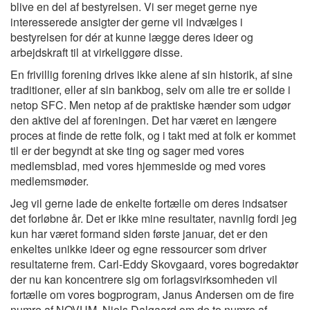
blive en del af bestyrelsen. Vi ser meget gerne nye
interesserede ansigter der gerne vil indvælges i
bestyrelsen for dér at kunne lægge deres ideer og
arbejdskraft til at virkeliggøre disse.
En frivillig forening drives ikke alene af sin historik, af sine
traditioner, eller af sin bankbog, selv om alle tre er solide i
netop SFC. Men netop af de praktiske hænder som udgør
den aktive del af foreningen. Det har været en længere
proces at finde de rette folk, og i takt med at folk er kommet
til er der begyndt at ske ting og sager med vores
medlemsblad, med vores hjemmeside og med vores
medlemsmøder.
Jeg vil gerne lade de enkelte fortælle om deres indsatser
det forløbne år. Det er ikke mine resultater, navnlig fordi jeg
kun har været formand siden første januar, det er den
enkeltes unikke ideer og egne ressourcer som driver
resultaterne frem. Carl-Eddy Skovgaard, vores bogredaktør
der nu kan koncentrere sig om forlagsvirksomheden vil
fortælle om vores bogprogram, Janus Andersen om de fire
numre af NOVUM, Niels Dalgaard om de to numre af