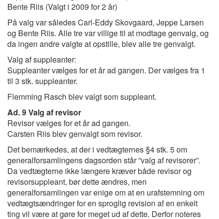
Bente Riis (Valgt i 2009 for 2 år)
På valg var således Carl-Eddy Skovgaard, Jeppe Larsen
og Bente Riis. Alle tre var villige til at modtage genvalg, og
da ingen andre valgte at opstille, blev alle tre genvalgt.
Valg af suppleanter:
Suppleanter vælges for et år ad gangen. Der vælges fra 1
til 3 stk. suppleanter.
Flemming Rasch blev valgt som suppleant.
Ad. 9 Valg af revisor
Revisor vælges for et år ad gangen.
Carsten Riis blev genvalgt som revisor.
Det bemærkedes, at der i vedtægternes §4 stk. 5 om
generalforsamlingens dagsorden står ”valg af revisorer”.
Da vedtægterne ikke længere kræver både revisor og
revisorsuppleant, bør dette ændres, men
generalforsamlingen var enige om at en urafstemning om
vedtægtsændringer for en sproglig revision af en enkelt
ting vil være at gøre for meget ud af dette. Derfor noteres