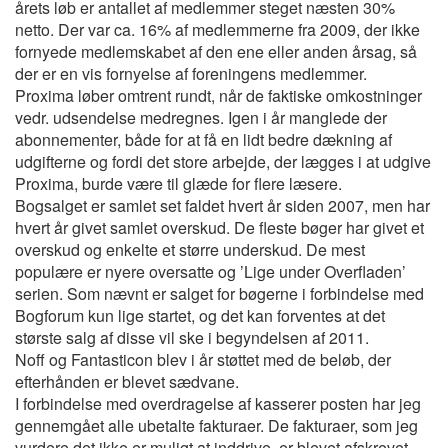
årets løb er antallet af medlemmer steget næsten 30%
netto. Der var ca. 16% af medlemmerne fra 2009, der ikke
fornyede medlemskabet af den ene eller anden årsag, så
der er en vis fornyelse af foreningens medlemmer.
Proxima løber omtrent rundt, når de faktiske omkostninger
vedr. udsendelse medregnes. Igen i år manglede der
abonnementer, både for at få en lidt bedre dækning af
udgifterne og fordi det store arbejde, der lægges i at udgive
Proxima, burde være til glæde for flere læsere.
Bogsalget er samlet set faldet hvert år siden 2007, men har
hvert år givet samlet overskud. De fleste bøger har givet et
overskud og enkelte et større underskud. De mest
populære er nyere oversatte og ’Lige under Overfladen’
serien. Som nævnt er salget for bøgerne i forbindelse med
Bogforum kun lige startet, og det kan forventes at det
største salg af disse vil ske i begyndelsen af 2011.
Noff og Fantasticon blev i år støttet med de beløb, der
efterhånden er blevet sædvane.
I forbindelse med overdragelse af kasserer posten har jeg
gennemgået alle ubetalte fakturaer. De fakturaer, som jeg
vurdere det ikke er muligt at inddrive, er blevet afskrevet.