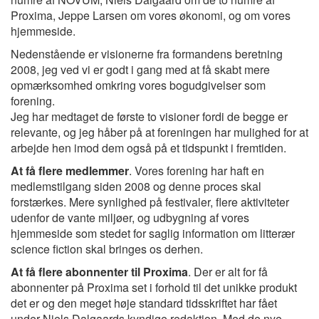
Proxima, Jeppe Larsen om vores økonomi, og om vores
hjemmeside.
Nedenstående er visionerne fra formandens beretning
2008, jeg ved vi er godt i gang med at få skabt mere
opmærksomhed omkring vores bogudgivelser som
forening.
Jeg har medtaget de første to visioner fordi de begge er
relevante, og jeg håber på at foreningen har mulighed for at
arbejde hen imod dem også på et tidspunkt i fremtiden.
At få flere medlemmer
. Vores forening har haft en
medlemstilgang siden 2008 og denne proces skal
forstærkes. Mere synlighed på festivaler, flere aktiviteter
udenfor de vante miljøer, og udbygning af vores
hjemmeside som stedet for saglig information om litterær
science fiction skal bringes os derhen.
At få flere abonnenter til Proxima
. Der er alt for få
abonnenter på Proxima set i forhold til det unikke produkt
det er og den meget høje standard tidsskriftet har fået
under Niels Dalgaards kyndige redaktion. Med de nye