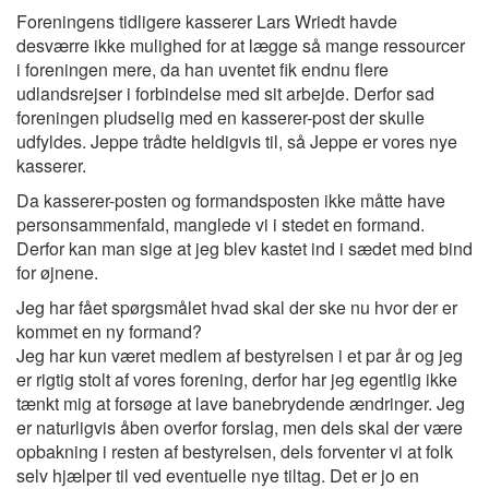
Foreningens tidligere kasserer Lars Wriedt havde
desværre ikke mulighed for at lægge så mange ressourcer
i foreningen mere, da han uventet fik endnu flere
udlandsrejser i forbindelse med sit arbejde. Derfor sad
foreningen pludselig med en kasserer-post der skulle
udfyldes. Jeppe trådte heldigvis til, så Jeppe er vores nye
kasserer.
Da kasserer-posten og formandsposten ikke måtte have
personsammenfald, manglede vi i stedet en formand.
Derfor kan man sige at jeg blev kastet ind i sædet med bind
for øjnene.
Jeg har fået spørgsmålet hvad skal der ske nu hvor der er
kommet en ny formand?
Jeg har kun været medlem af bestyrelsen i et par år og jeg
er rigtig stolt af vores forening, derfor har jeg egentlig ikke
tænkt mig at forsøge at lave banebrydende ændringer. Jeg
er naturligvis åben overfor forslag, men dels skal der være
opbakning i resten af bestyrelsen, dels forventer vi at folk
selv hjælper til ved eventuelle nye tiltag. Det er jo en