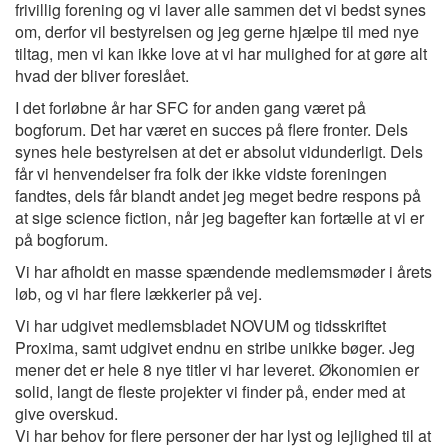
frivillig forening og vi laver alle sammen det vi bedst synes
om, derfor vil bestyrelsen og jeg gerne hjælpe til med nye
tiltag, men vi kan ikke love at vi har mulighed for at gøre alt
hvad der bliver foreslået.
I det forløbne år har SFC for anden gang været på
bogforum. Det har været en succes på flere fronter. Dels
synes hele bestyrelsen at det er absolut vidunderligt. Dels
får vi henvendelser fra folk der ikke vidste foreningen
fandtes, dels får blandt andet jeg meget bedre respons på
at sige science fiction, når jeg bagefter kan fortælle at vi er
på bogforum.
Vi har afholdt en masse spændende medlemsmøder i årets
løb, og vi har flere lækkerier på vej.
Vi har udgivet medlemsbladet NOVUM og tidsskriftet
Proxima, samt udgivet endnu en stribe unikke bøger. Jeg
mener det er hele 8 nye titler vi har leveret. Økonomien er
solid, langt de fleste projekter vi finder på, ender med at
give overskud.
Vi har behov for flere personer der har lyst og lejlighed til at