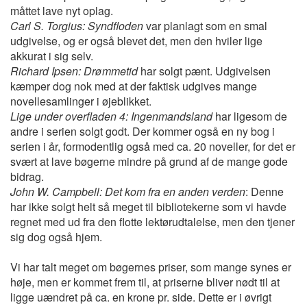
måttet lave nyt oplag.
Carl S. Torgius: Syndfloden
var planlagt som en smal
udgivelse, og er også blevet det, men den hviler lige
akkurat i sig selv.
Richard Ipsen: Drømmetid
har solgt pænt. Udgivelsen
kæmper dog nok med at der faktisk udgives mange
novellesamlinger i øjeblikket.
Lige under overfladen 4: Ingenmandsland
har ligesom de
andre i serien solgt godt. Der kommer også en ny bog i
serien i år, formodentlig også med ca. 20 noveller, for det er
svært at lave bøgerne mindre på grund af de mange gode
bidrag.
John W. Campbell: Det kom fra en anden verden
: Denne
har ikke solgt helt så meget til bibliotekerne som vi havde
regnet med ud fra den flotte lektørudtalelse, men den tjener
sig dog også hjem.
Vi har talt meget om bøgernes priser, som mange synes er
høje, men er kommet frem til, at priserne bliver nødt til at
ligge uændret på ca. en krone pr. side. Dette er i øvrigt