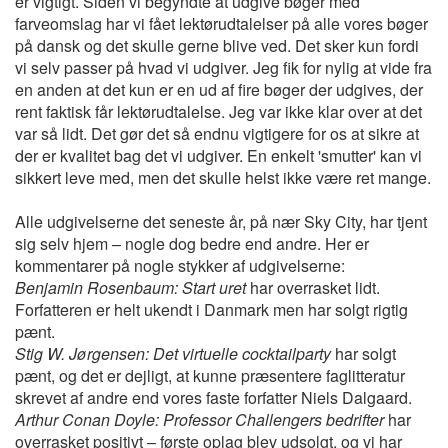
er vigtigt. Siden vi begyndte at udgive bøger med
farveomslag har vi fået lektørudtalelser på alle vores bøger
på dansk og det skulle gerne blive ved. Det sker kun fordi
vi selv passer på hvad vi udgiver. Jeg fik for nylig at vide fra
en anden at det kun er en ud af fire bøger der udgives, der
rent faktisk får lektørudtalelse. Jeg var ikke klar over at det
var så lidt. Det gør det så endnu vigtigere for os at sikre at
der er kvalitet bag det vi udgiver. En enkelt 'smutter' kan vi
sikkert leve med, men det skulle helst ikke være ret mange.
Alle udgivelserne det seneste år, på nær Sky City, har tjent
sig selv hjem – nogle dog bedre end andre. Her er
kommentarer på nogle stykker af udgivelserne:
Benjamin Rosenbaum: Start uret
har overrasket lidt.
Forfatteren er helt ukendt i Danmark men har solgt rigtig
pænt.
Stig W. Jørgensen: Det virtuelle cocktailparty
har solgt
pænt, og det er dejligt, at kunne præsentere faglitteratur
skrevet af andre end vores faste forfatter Niels Dalgaard.
Arthur Conan Doyle: Professor Challengers bedrifter
har
overrasket positivt – første oplag blev udsolgt, og vi har