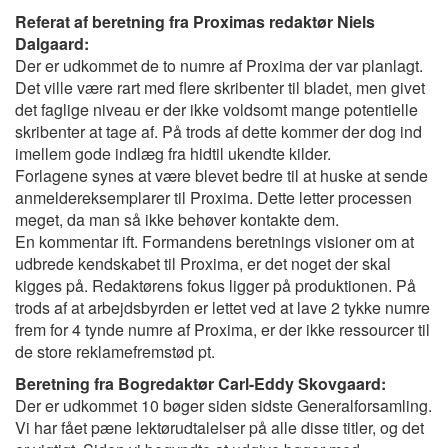
Referat af beretning fra Proximas redaktør Niels
Dalgaard:
Der er udkommet de to numre af Proxima der var planlagt.
Det ville være rart med flere skribenter til bladet, men givet
det faglige niveau er der ikke voldsomt mange potentielle
skribenter at tage af. På trods af dette kommer der dog ind
imellem gode indlæg fra hidtil ukendte kilder.
Forlagene synes at være blevet bedre til at huske at sende
anmeldereksemplarer til Proxima. Dette letter processen
meget, da man så ikke behøver kontakte dem.
En kommentar ift. Formandens beretnings visioner om at
udbrede kendskabet til Proxima, er det noget der skal
kigges på. Redaktørens fokus ligger på produktionen. På
trods af at arbejdsbyrden er lettet ved at lave 2 tykke numre
frem for 4 tynde numre af Proxima, er der ikke ressourcer til
de store reklamefremstød pt.
Beretning fra Bogredaktør Carl-Eddy Skovgaard:
Der er udkommet 10 bøger siden sidste Generalforsamling.
Vi har fået pæne lektørudtalelser på alle disse titler, og det