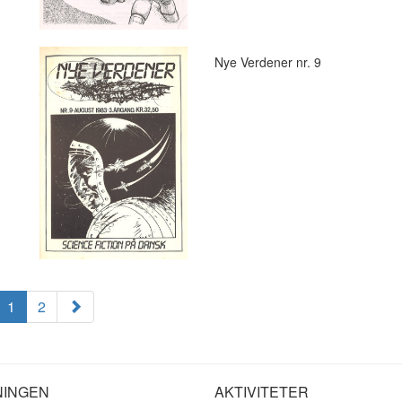
Nye Verdener nr. 9
1
2
NINGEN
AKTIVITETER