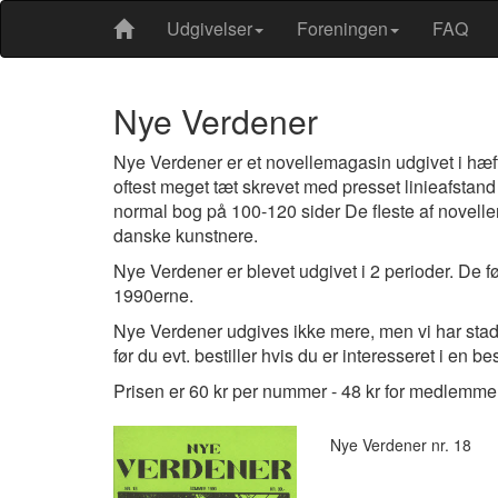
Udgivelser
Foreningen
FAQ
Nye Verdener
Nye Verdener er et novellemagasin udgivet i hæft
oftest meget tæt skrevet med presset linieafstand o
normal bog på 100-120 sider De fleste af novellerne
danske kunstnere.
Nye Verdener er blevet udgivet i 2 perioder. De fø
1990erne.
Nye Verdener udgives ikke mere, men vi har stadi
før du evt. bestiller hvis du er interesseret i en b
Prisen er 60 kr per nummer - 48 kr for medlemmer
Nye Verdener nr. 18