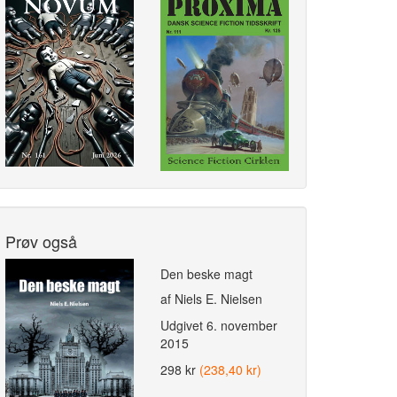
Prøv også
Den beske magt
af Niels E. Nielsen
Udgivet
6. november
2015
298 kr
(238,40 kr)