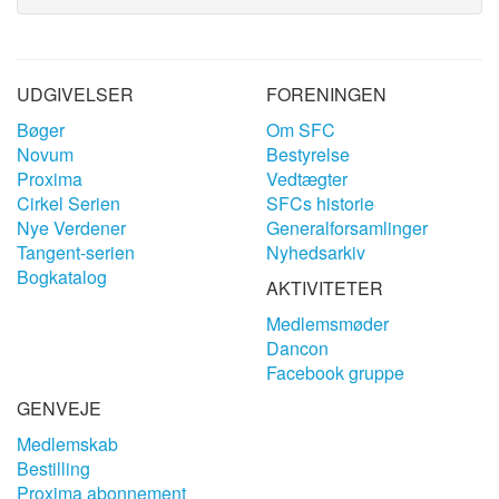
UDGIVELSER
FORENINGEN
Bøger
Om SFC
Novum
Bestyrelse
Proxima
Vedtægter
Cirkel Serien
SFCs historie
Nye Verdener
Generalforsamlinger
Tangent-serien
Nyhedsarkiv
Bogkatalog
AKTIVITETER
Medlemsmøder
Dancon
Facebook gruppe
GENVEJE
Medlemskab
Bestilling
Proxima abonnement