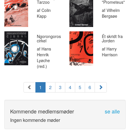
Tarzoo
"Prometeus"
af Colin
af Vilhelm
Kapp
Bergsøe
Ngorongoros
Ét skridt fra
cirkel
Jorden
af Hans
af Harry
Henrik
Harrison
Lyøche
(red.)
1
2
3
4
5
6
Kommende medlemsmøder
se alle
Ingen kommende møder