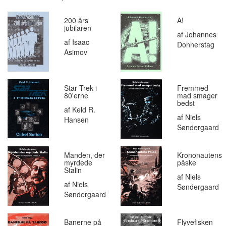
200 års
A!
jubilaren
af Johannes
af Isaac
Donnerstag
Asimov
Star Trek i
Fremmed
80'erne
mad smager
bedst
af Keld R.
af Niels
Hansen
Søndergaard
Manden, der
Krononautens
myrdede
påske
Stalin
af Niels
af Niels
Søndergaard
Søndergaard
Banerne på
Flyvefisken