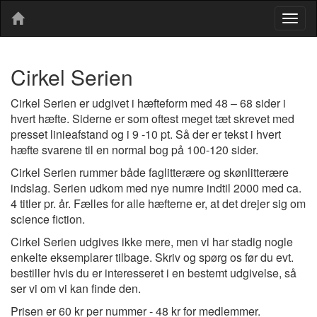
Togg
navig
Cirkel Serien
Cirkel Serien er udgivet i hæfteform med 48 – 68 sider i
hvert hæfte. Siderne er som oftest meget tæt skrevet med
presset linieafstand og i 9 -10 pt. Så der er tekst i hvert
hæfte svarene til en normal bog på 100-120 sider.
Cirkel Serien rummer både faglitterære og skønlitterære
indslag. Serien udkom med nye numre indtil 2000 med ca.
4 titler pr. år. Fælles for alle hæfterne er, at det drejer sig om
science fiction.
Cirkel Serien udgives ikke mere, men vi har stadig nogle
enkelte eksemplarer tilbage. Skriv og spørg os før du evt.
bestiller hvis du er interesseret i en bestemt udgivelse, så
ser vi om vi kan finde den.
Prisen er 60 kr per nummer - 48 kr for medlemmer.