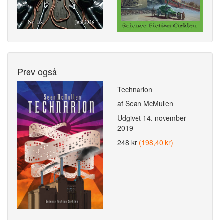
Prøv også
Technarion
af Sean McMullen
Udgivet
14. november
2019
248 kr
(198,40 kr)