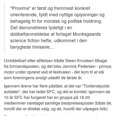
"Proxima" er først og fremmest konkret
orienterende, fyldt med nyttige oplysninger og
behagelig fri for moralsk og politisk holdning.
Det demonstreres tydeligt i en
dobbeltanmeldelse af forlaget Munksgaards
science fiction hefte, udkommet i den
berygtede triviserie...
Umiddelbart efter stiftelsen trådte Steen Knudsen tilbage
fra formandsposten, og det blev Jannick Pedersen - primus
motor under oprøret ved sf-festivalen - der kom til at stå
som foreningens ansigt udadtil de første år.
Igennem årene har flere påstået, at det var "Tordenskjolds
soldater", der har ledet SFC, og det er korrekt. Igennem de
10 år SFC har fungeret har en gruppe på 18-20
medlemmer varetaget samtlige bestyrelsesposter (både de,
hvortil der er direkte valg, og de, hvortil der udpeges folk).