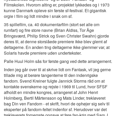
Filmskolen. Hvorom alting er, projektet lykkedes og i 1973
kunne Danmark opleve sin første sf-festival. Et gigantisk
orgie i film og lidt mindre i snak om sf.
35 spillefilm, ca. 40 dokumentarfilm (stort set alle om
rumfart) og fire store navne (Brian Aldiss, Tor Åge
Bringsværd, Philip Strick og Sven Christer Swahn) gjorde
deres til, at denne storslåede premiere ikke blev glemt af
deltagerne. En anden ting deltagerne ikke glemmer var, at
Solaris havde premiere uden undertekster.
Palle Huul Holm sås for første gang ved dette arrangement.
Inden jeg går over til at skrive lidt om Fantask, vil jeg gerne
tillade mig at berøre tangenterne til den indenrigske
fandom. Svend Kreiner fulgte Jannick Storms råd om at
kontakte svenskerne og rejste i 1969 til Lund, hvor SFSF
afholdt en mindre kongres, arrangeret af John Henri
Holmberg, Bertil Mårtensson og Mats Linder, trekløveret
bag Din ven Fandom - et skrift, hvori de ophøjer sig selv til
eksperter på fandom-feltet indenfor sf. Herudover var det
trekløverets fornemste opgave at føre fan-krig med Sam J.