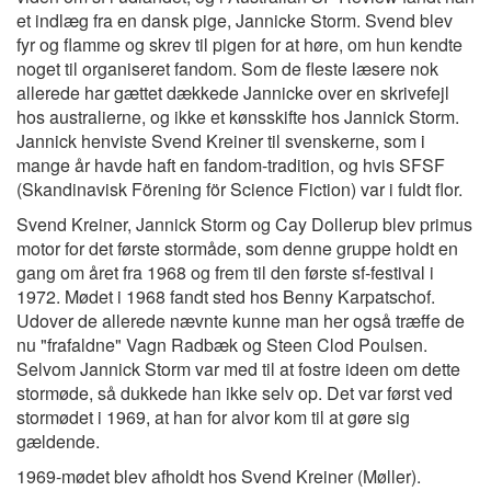
et indlæg fra en dansk pige, Jannicke Storm. Svend blev
fyr og flamme og skrev til pigen for at høre, om hun kendte
noget til organiseret fandom. Som de fleste læsere nok
allerede har gættet dækkede Jannicke over en skrivefejl
hos australierne, og ikke et kønsskifte hos Jannick Storm.
Jannick henviste Svend Kreiner til svenskerne, som i
mange år havde haft en fandom-tradition, og hvis SFSF
(Skandinavisk Förening för Science Fiction) var i fuldt flor.
Svend Kreiner, Jannick Storm og Cay Dollerup blev primus
motor for det første stormåde, som denne gruppe holdt en
gang om året fra 1968 og frem til den første sf-festival i
1972. Mødet i 1968 fandt sted hos Benny Karpatschof.
Udover de allerede nævnte kunne man her også træffe de
nu "frafaldne" Vagn Radbæk og Steen Clod Poulsen.
Selvom Jannick Storm var med til at fostre ideen om dette
stormøde, så dukkede han ikke selv op. Det var først ved
stormødet i 1969, at han for alvor kom til at gøre sig
gældende.
1969-mødet blev afholdt hos Svend Kreiner (Møller).