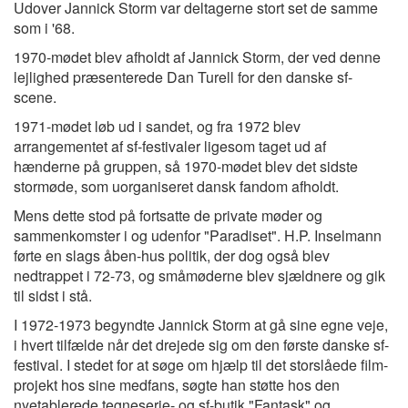
Udover Jannick Storm var deltagerne stort set de samme
som i '68.
1970-mødet blev afholdt af Jannick Storm, der ved denne
lejlighed præsenterede Dan Turell for den danske sf-
scene.
1971-mødet løb ud i sandet, og fra 1972 blev
arrangementet af sf-festivaler ligesom taget ud af
hænderne på gruppen, så 1970-mødet blev det sidste
stormøde, som uorganiseret dansk fandom afholdt.
Mens dette stod på fortsatte de private møder og
sammenkomster i og udenfor "Paradiset". H.P. Inselmann
førte en slags åben-hus politik, der dog også blev
nedtrappet i 72-73, og småmøderne blev sjældnere og gik
til sidst i stå.
I 1972-1973 begyndte Jannick Storm at gå sine egne veje,
i hvert tilfælde når det drejede sig om den første danske sf-
festival. I stedet for at søge om hjælp til det storslåede film-
projekt hos sine medfans, søgte han støtte hos den
nyetablerede tegneserie- og sf-butik "Fantask" og