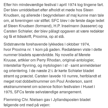
Efter hin mindeværdige festival i april 1974 tog tingene fart.
Der blev umiddelbart efter afholdt et møde hos Steen
Knudsen, og allerede i begyndelsen af maj kunne man tale
om, at foreningen var stiftet. SFC blev i de første dage ledet
af Steen Knudsen (formand), H.P. Inselmann (kasserer) og
Carsten Schiøler, der blev pålagt opgaven at være redaktør
og få et tidsskrift, Proxima, op at stå.
Sidstnævnte forehavende lykkedes i oktober 1974,
hvor Proxima nr. 1 kom på gaden. Redaktøren viste i dette
nummer bladets spændvidde. Ny novelle af Merete
Kruuse, artikler om Perry Rhodan, original-antologier,
interstellar flyvning, og mytologien i sf - samt anmeldelser
og orientering. I de næste 2½ år kørte Schiøler bladet
stramt og præcist. Carsten lavede 10 numre, heriblandt et
meget rost dobbeltnummer om Poul Anderson, samt
ekstranummeret om science fiction festivalen i Huset i
1975, SFCs første selvstændige arrangement.
Flemming Chr. Nielsen gav i Jyllandsposten bladet
følgende ord med på vejen: