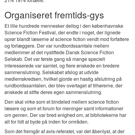
21/4 1974 fortælle:
Organiseret fremtids-gys
Et lille hundrede mennesker deltog i den københavnske
Science Fiction Festival, der endte i noget, der lignede
oprør blandt læserne af science fiction vendt mod forfattere
og forlæggere. Der var rundbordssamtale mellem
medlemmer af det nystiftede Dansk Science Fiction
Selskab. Det var første gang så mange specielt
interesserede var samlet, og flere ønskede en bredere
sammenslutning. Selskabet afslog at udvide
medlemskredsen, hvilket gjorde en hastig afslutning på
rundbordssamtalen, der blev overtaget af tilhørerne, der
ønskede at stifte deres egen sammenslutning.
Den skal virke som et bindeled mellem science fiction
læsere og som et forum for meninger samt informationer
om genren. Der var bred enighed om, at bibliotekerne har
alt for lidt at byde på inden for områden.
Som det fremgår af avis-referatet, var det åbenlyst, at der