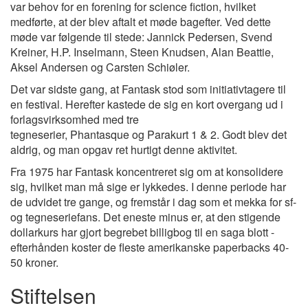
var behov for en forening for science fiction, hvilket
medførte, at der blev aftalt et møde bagefter. Ved dette
møde var følgende til stede: Jannick Pedersen, Svend
Kreiner, H.P. Inselmann, Steen Knudsen, Alan Beattie,
Aksel Andersen og Carsten Schiøler.
Det var sidste gang, at Fantask stod som initiativtagere til
en festival. Herefter kastede de sig en kort overgang ud i
forlagsvirksomhed med tre
tegneserier, Phantasque og Parakurt 1 & 2. Godt blev det
aldrig, og man opgav ret hurtigt denne aktivitet.
Fra 1975 har Fantask koncentreret sig om at konsolidere
sig, hvilket man må sige er lykkedes. I denne periode har
de udvidet tre gange, og fremstår i dag som et mekka for sf-
og tegneseriefans. Det eneste minus er, at den stigende
dollarkurs har gjort begrebet billigbog til en saga blott -
efterhånden koster de fleste amerikanske paperbacks 40-
50 kroner.
Stiftelsen