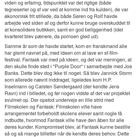
viden og erfaring, tidspunktet var det rigtige (både
tegneserier og sf var ved at komme ind fra kulden), de var
økonomisk frit stillede, da både Søren og Rolf havde
arbejde ved siden af og derfor kunne bruge overskuddet til
at konsolidere butikken, samt en god beliggenhed (idet
kvarteret blev pænere, da pornoen gled ud).
Samme år som de havde startet, kom en franskmand alle
har glemt navnet på, med ideen om at lave en sf-film-
festival. Fantask var med på ideen, og det var meningen, at
den skulle finde sted i "Purple Door" i samarbejde med Joe
Banks. Dette blev dog ikke til noget. Så blev Jannick Storm
som allerede nævnt inddraget, ligeledes kom H.P.
Inselmann og Carsten Søndergaard (der kendte Jens
Ravn) ind i billedet, og før nogen vidste af det var projektet
svulmet op. Der opstod undervejs en lille strid med
Filmskolen og Fantask: Filmskolen ville have
arrangementet forbeholdt skolens elever samt nogle få
indbudte, hvorimod Fantask ville have den åben for alle
deres kunder. Kompromiset blev, at Fantask kunne bestille
så og så mange billetter når de kendte deres behov. Dette