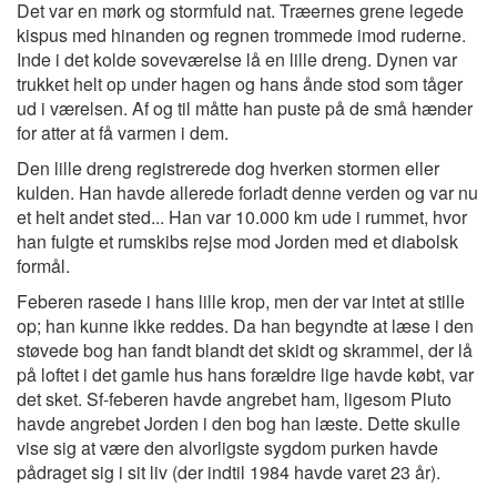
Det var en mørk og stormfuld nat. Træernes grene legede
kispus med hinanden og regnen trommede imod ruderne.
Inde i det kolde soveværelse lå en lille dreng. Dynen var
trukket helt op under hagen og hans ånde stod som tåger
ud i værelsen. Af og til måtte han puste på de små hænder
for atter at få varmen i dem.
Den lille dreng registrerede dog hverken stormen eller
kulden. Han havde allerede forladt denne verden og var nu
et helt andet sted... Han var 10.000 km ude i rummet, hvor
han fulgte et rumskibs rejse mod Jorden med et diabolsk
formål.
Feberen rasede i hans lille krop, men der var intet at stille
op; han kunne ikke reddes. Da han begyndte at læse i den
støvede bog han fandt blandt det skidt og skrammel, der lå
på loftet i det gamle hus hans forældre lige havde købt, var
det sket. Sf-feberen havde angrebet ham, ligesom Pluto
havde angrebet Jorden i den bog han læste. Dette skulle
vise sig at være den alvorligste sygdom purken havde
pådraget sig i sit liv (der indtil 1984 havde varet 23 år).