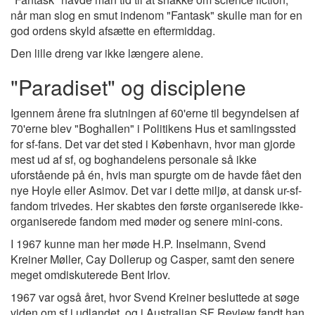
når man slog en smut indenom "Fantask" skulle man for en
god ordens skyld afsætte en eftermiddag.
Den lille dreng var ikke længere alene.
"Paradiset" og disciplene
Igennem årene fra slutningen af 60'erne til begyndelsen af
70'erne blev "Boghallen" i Politikens Hus et samlingssted
for sf-fans. Det var det sted i København, hvor man gjorde
mest ud af sf, og boghandelens personale så ikke
uforstående på én, hvis man spurgte om de havde fået den
nye Hoyle eller Asimov. Det var i dette miljø, at dansk ur-sf-
fandom trivedes. Her skabtes den første organiserede ikke-
organiserede fandom med møder og senere mini-cons.
I 1967 kunne man her møde H.P. Inselmann, Svend
Kreiner Møller, Cay Dollerup og Casper, samt den senere
meget omdiskuterede Bent Irlov.
1967 var også året, hvor Svend Kreiner besluttede at søge
viden om sf i udlandet, og i Australian SF Review fandt han