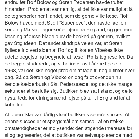
endnu før Rolf Bölow og Søren Pedersen havde truffet
hinanden. Problemet var nemlig, at det ikke var muligt at få
de tegneserier her i landet, som de gerne ville læse. Rolf
Bölow havde mødt Stig i "Superlove", der havde fået en
sending Marvel- tegneserier hjem fra England, og gennem
læsning af disse blade blev de hooked på genren, hvilket
gav Stig ideen. Det andet skridt på vejen var, at Søren
flyttede ind ved siden af Rolf og til konen Vibekes ikke
udelte begejstring begyndte at læse i Rolfs tegneserier. Da
de begge studerede, og vi befinder os i årene lige efter
1968, var det ikke noget problem at tage fri nogle timer hver
dag. Så da Søren og Vibeke en dag faldt over den nu
kendte kælderbutik i Skt. Pederstræde, tog det ikke mange
sekunder at beslutte sig. Butikken blev sat i stand, og de to
nystartede forretningsmænd rejste på tur til England for at
købe ind.
At ideen ikke var dårlig viser butikkens senere succes. At
denne succes er et spørgsmål om samspil af en række
omstændigheder er indlysende: den stigende interesse for
sf og tegneserier, det at butikken var selvsupplerende med