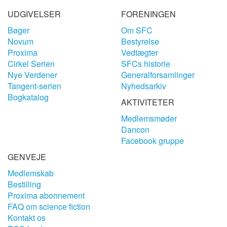
UDGIVELSER
FORENINGEN
Bøger
Om SFC
Novum
Bestyrelse
Proxima
Vedtægter
Cirkel Serien
SFCs historie
Nye Verdener
Generalforsamlinger
Tangent-serien
Nyhedsarkiv
Bogkatalog
AKTIVITETER
Medlemsmøder
Dancon
Facebook gruppe
GENVEJE
Medlemskab
Bestilling
Proxima abonnement
FAQ om science fiction
Kontakt os