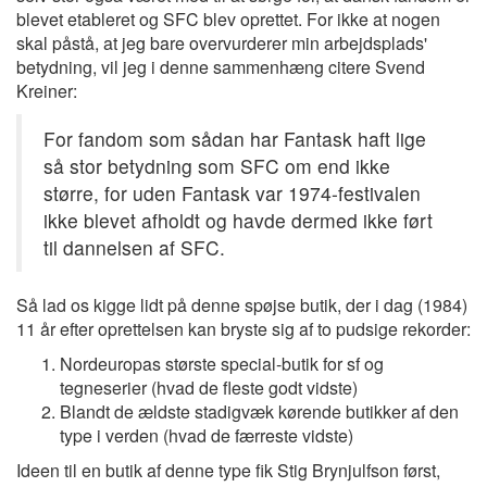
blevet etableret og SFC blev oprettet. For ikke at nogen
skal påstå, at jeg bare overvurderer min arbejdsplads'
betydning, vil jeg i denne sammenhæng citere Svend
Kreiner:
For fandom som sådan har Fantask haft lige
så stor betydning som SFC om end ikke
større, for uden Fantask var 1974-festivalen
ikke blevet afholdt og havde dermed ikke ført
til dannelsen af SFC.
Så lad os kigge lidt på denne spøjse butik, der i dag (1984)
11 år efter oprettelsen kan bryste sig af to pudsige rekorder:
Nordeuropas største special-butik for sf og
tegneserier (hvad de fleste godt vidste)
Blandt de ældste stadigvæk kørende butikker af den
type i verden (hvad de færreste vidste)
Ideen til en butik af denne type fik Stig Brynjulfson først,