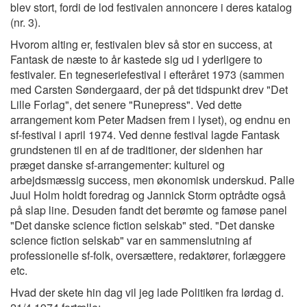
blev stort, fordi de lod festivalen annoncere i deres katalog
(nr. 3).
Hvorom alting er, festivalen blev så stor en success, at
Fantask de næste to år kastede sig ud i yderligere to
festivaler. En tegneseriefestival i efteråret 1973 (sammen
med Carsten Søndergaard, der på det tidspunkt drev "Det
Lille Forlag", det senere "Runepress". Ved dette
arrangement kom Peter Madsen frem i lyset), og endnu en
sf-festival i april 1974. Ved denne festival lagde Fantask
grundstenen til en af de traditioner, der sidenhen har
præget danske sf-arrangementer: kulturel og
arbejdsmæssig success, men økonomisk underskud. Palle
Juul Holm holdt foredrag og Jannick Storm optrådte også
på slap line. Desuden fandt det berømte og famøse panel
"Det danske science fiction selskab" sted. "Det danske
science fiction selskab" var en sammenslutning af
professionelle sf-folk, oversættere, redaktører, forlæggere
etc.
Hvad der skete hin dag vil jeg lade Politiken fra lørdag d.