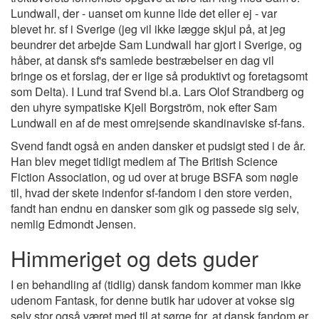
Lundwall, der - uanset om kunne lide det eller ej - var
blevet hr. sf i Sverige (jeg vil ikke lægge skjul på, at jeg
beundrer det arbejde Sam Lundwall har gjort i Sverige, og
håber, at dansk sf's samlede bestræbelser en dag vil
bringe os et forslag, der er lige så produktivt og foretagsomt
som Delta). I Lund traf Svend bl.a. Lars Olof Strandberg og
den uhyre sympatiske Kjell Borgström, nok efter Sam
Lundwall en af de mest omrejsende skandinaviske sf-fans.
Svend fandt også en anden dansker et pudsigt sted i de år.
Han blev meget tidligt medlem af The British Science
Fiction Association, og ud over at bruge BSFA som nøgle
til, hvad der skete indenfor sf-fandom i den store verden,
fandt han endnu en dansker som gik og passede sig selv,
nemlig Edmondt Jensen.
Himmeriget og dets guder
I en behandling af (tidlig) dansk fandom kommer man ikke
udenom Fantask, for denne butik har udover at vokse sig
selv stor også været med til at sørge for, at dansk fandom er