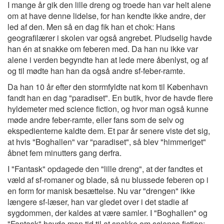
I mange år gik den lille dreng og troede han var helt alene
om at have denne lidelse, for han kendte ikke andre, der
led af den. Men så en dag fik han et chok: Hans
geografilærer i skolen var også angrebet. Pludselig havde
han én at snakke om feberen med. Da han nu ikke var
alene i verden begyndte han at lede mere åbenlyst, og af
og til mødte han han da også andre sf-feber-ramte.
Da han 10 år efter den stormfyldte nat kom til København
fandt han en dag "paradiset". En butik, hvor de havde flere
hyldemeter med science fiction, og hvor man også kunne
møde andre feber-ramte, eller fans som de selv og
ekspedienterne kaldte dem. Et par år senere viste det sig,
at hvis "Boghallen" var "paradiset", så blev "himmeriget"
åbnet fem minutters gang derfra.
I "Fantask" opdagede den "lille dreng", at der fandtes et
væld af sf-romaner og blade, så nu blussede feberen op i
en form for manisk besættelse. Nu var "drengen" ikke
længere sf-læser, han var gledet over i det stadie af
sygdommen, der kaldes at være samler. I "Boghallen" og
"Fantask" havde man tid til at snakke om science fiction;