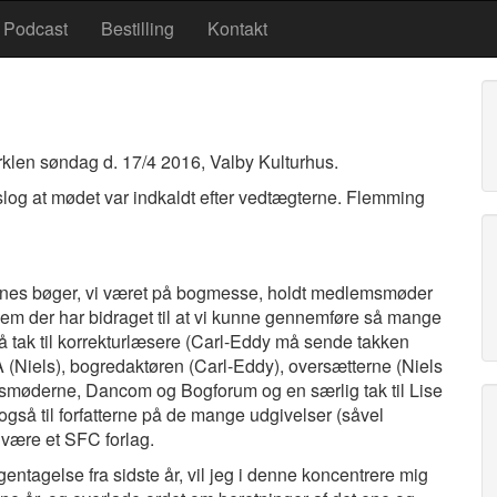
Podcast
Bestilling
Kontakt
irklen søndag d. 17/4 2016, Valby Kulturhus.
stslog at mødet var indkaldt efter vedtægterne. Flemming
lv snes bøger, vi været på bogmesse, holdt medlemsmøder
dem der har bidraget til at vi kunne gennemføre så mange
 Så tak til korrekturlæsere (Carl-Eddy må sende takken
 (Niels), bogredaktøren (Carl-Eddy), oversætterne (Niels
msmøderne, Dancom og Bogforum og en særlig tak til Lise
å til forfatterne på de mange udgivelser (såvel
være et SFC forlag.
entagelse fra sidste år, vil jeg i denne koncentrere mig