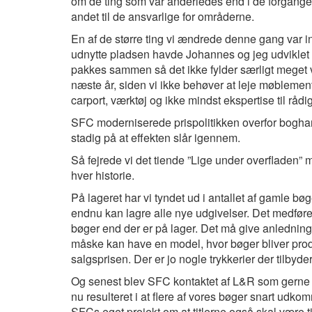
om de ting som var anderledes end i de forgangen
andet til de ansvarlige for områderne.
En af de større ting vi ændrede denne gang var i
udnytte pladsen havde Johannes og jeg udvik
pakkes sammen så det ikke fylder særligt meget
næste år, siden vi ikke behøver at leje møblement 
carport, værktøj og ikke mindst ekspertise til rådi
SFC moderniserede prispolitikken overfor boghand
stadig på at effekten slår igennem.
Så fejrede vi det tiende ”Lige under overfladen” m
hver historie.
På lageret har vi tyndet ud i antallet af gamle bøg
endnu kan lagre alle nye udgivelser. Det medfører
bøger end der er på lager. Det må give anledni
måske kan have en model, hvor bøger bliver prod
salgsprisen. Der er jo nogle trykkerier der tilbyde
Og senest blev SFC kontaktet af L&R som gerne v
nu resulteret i at flere af vores bøger snart udk
SFCs eget projekt om at titlerne også skal være