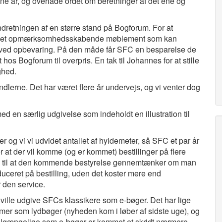
e år, og overlade ordet om beretninger af det ene og
ndretningen af en større stand på Bogforum. For at
let et opmærksomhedsskabende møblement som kan
 ved opbevaring. På den måde får SFC en besparelse de
hos Bogforum til overpris. En tak til Johannes for at stille
ghed.
lerne. Det har været flere år undervejs, og vi venter dog
ed en særlig udgivelse som indeholdt en illustration til
er og vi vi udvidet antallet af hyldemeter, så SFC et par år
 at der vil komme (og er kommet) bestillinger på flere
ng til at den kommende bestyrelse gennemtænker om man
uceret på bestilling, uden det koster mere end
r den service.
ille udgive SFCs klassikere som e-bøger. Det har lige
ommer som lydbøger (nyheden kom i løber af sidste uge), og
 tilgængelige som e-bøger er kommet et skridt nærmere