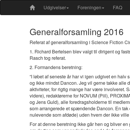
Udgivelser
Foreningen
FAQ
Generalforsamling 2016
Referat af generalforsamling i Science Fiction C
1. Richard Bertelsen blev valgt til dirigent og fa
Rasch tog referat.
2. Formandens beretning:
”I løbet af seneste år har vi igen udgivet en ha
og ikke mindst Dancon. Jeg vil gerne takke alle 
aktiviteter, for rigtig mange har være involveret.
videre), redaktørerne for NOVUM (Piil), PROXIMA
og Jens Guld), alle foredragsholderne til medle
som arrangerede et spændende Dancon. En tak ogs
nulevende som afdøde) uden hvem der ikke ville 
For at denne beretning ikke går hen og bliver en g