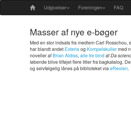
Udgivelser
Foreningen
FAQ
Masser af nye e-bøger
Med en stor indsats fra medlem Carl Rosschou, e
har blandt andet
Exteria
og
Kompelskuller
med ny
noveller af
Brian Aldiss
,
alle
tre
bind
af
Da scienc
løbende blive tilføjet flere titler fra bagkatalog. 
og selvfølgelig lånes på biblioteket via
eReolen
.