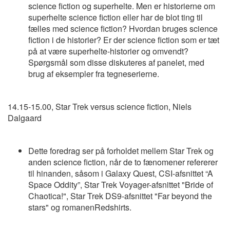
science fiction og superhelte. Men er historierne om
superhelte science fiction eller har de blot ting til
fælles med science fiction? Hvordan bruges science
fiction i de historier? Er der science fiction som er tæt
på at være superhelte-historier og omvendt?
Spørgsmål som disse diskuteres af panelet, med
brug af eksempler fra tegneserierne.
14.15-15.00, Star Trek versus science fiction, Niels
Dalgaard
Dette foredrag ser på forholdet mellem Star Trek og
anden science fiction, når de to fænomener refererer
til hinanden, såsom i Galaxy Quest, CSI-afsnittet “A
Space Oddity”, Star Trek Voyager-afsnittet "Bride of
Chaotica!", Star Trek DS9-afsnittet "Far beyond the
stars" og romanenRedshirts.