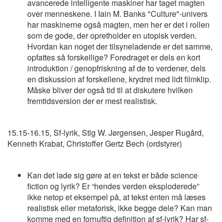
avancerede intelligente maskiner har taget magten
over menneskene. I Iain M. Banks "Culture"-univers
har maskinerne også magten, men her er det i rollen
som de gode, der opretholder en utopisk verden.
Hvordan kan noget der tilsyneladende er det samme,
opfattes så forskellige? Foredraget er dels en kort
introduktion / genopfriskning af de to verdener, dels
en diskussion af forskellene, krydret med lidt filmklip.
Måske bliver der også tid til at diskutere hvilken
fremtidsversion der er mest realistisk.
15.15-16.15, Sf-lyrik, Stig W. Jørgensen, Jesper Rugård,
Kenneth Krabat, Christoffer Gertz Bech (ordstyrer)
Kan det lade sig gøre at en tekst er både science
fiction og lyrik? Er “hendes verden eksploderede”
ikke netop et eksempel på, at tekst enten må læses
realistisk eller metaforisk, ikke begge dele? Kan man
komme med en fornuftig definition af sf-lyrik? Har sf-