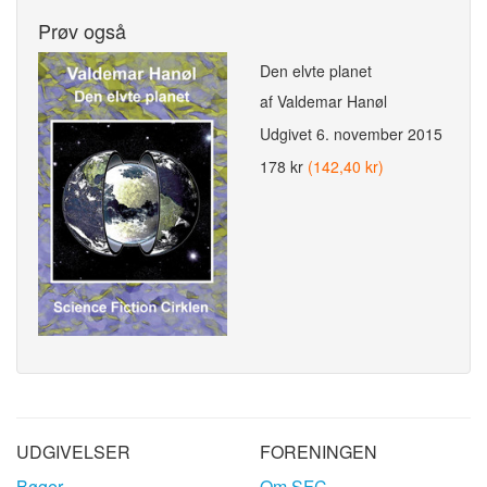
Prøv også
Den elvte planet
af Valdemar Hanøl
Udgivet
6. november 2015
178 kr
(142,40 kr)
UDGIVELSER
FORENINGEN
Bøger
Om SFC