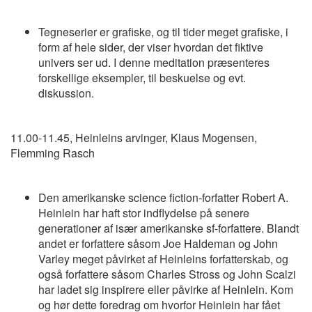
Tegneserier er grafiske, og til tider meget grafiske, i
form af hele sider, der viser hvordan det fiktive
univers ser ud. I denne meditation præsenteres
forskellige eksempler, til beskuelse og evt.
diskussion.
11.00-11.45, Heinleins arvinger, Klaus Mogensen,
Flemming Rasch
Den amerikanske science fiction-forfatter Robert A.
Heinlein har haft stor indflydelse på senere
generationer af især amerikanske sf-forfattere. Blandt
andet er forfattere såsom Joe Haldeman og John
Varley meget påvirket af Heinleins forfatterskab, og
også forfattere såsom Charles Stross og John Scalzi
har ladet sig inspirere eller påvirke af Heinlein. Kom
og hør dette foredrag om hvorfor Heinlein har fået