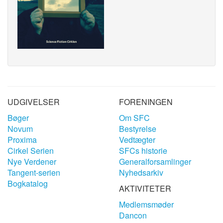
UDGIVELSER
FORENINGEN
Bøger
Om SFC
Novum
Bestyrelse
Proxima
Vedtægter
Cirkel Serien
SFCs historie
Nye Verdener
Generalforsamlinger
Tangent-serien
Nyhedsarkiv
Bogkatalog
AKTIVITETER
Medlemsmøder
Dancon