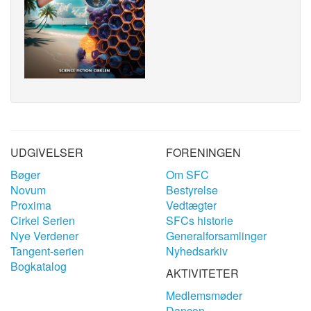
UDGIVELSER
FORENINGEN
Bøger
Om SFC
Novum
Bestyrelse
Proxima
Vedtægter
Cirkel Serien
SFCs historie
Nye Verdener
Generalforsamlinger
Tangent-serien
Nyhedsarkiv
Bogkatalog
AKTIVITETER
Medlemsmøder
Dancon