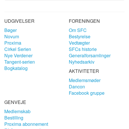
UDGIVELSER
FORENINGEN
Bøger
Om SFC
Novum
Bestyrelse
Proxima
Vedtægter
Cirkel Serien
SFCs historie
Nye Verdener
Generalforsamlinger
Tangent-serien
Nyhedsarkiv
Bogkatalog
AKTIVITETER
Medlemsmøder
Dancon
Facebook gruppe
GENVEJE
Medlemskab
Bestilling
Proxima abonnement