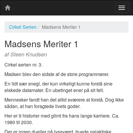
Togg
navig
Cirkel Serien
Madsens Meriter 1
Madsens Meriter 1
af Steen Knudsen
Cirkel serien nr. 3.
Madsen blev den sidste af de store programmører.
En lidt sær snegl, der kun virkeligt kunne forstå sine
elskede datamater. En ubetinget ener på sit felt.
Mennesker fandt han det altid sværere at forstå. Dog ikke
sådan, at han foragtede livets goder.
Her er 9 historier med glimt fra hans lange karriere. Ca.
1980 til 2030.
Der er ingen dueller på lyssværd, truede galaktiske