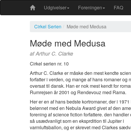
Udgivelser
Foreningen
FAQ
Cirkel Serien
Møde med Medusa
Møde med Medusa
af Arthur C. Clarke
Cirkel serien nr. 10
Arthur C. Clarke er måske den mest kendte scienc
forfatter i verden, og mange af hans romaner og n
oversat til dansk. Han er nok mest kendt for rom
Rumrejsen år 2001 og Rendevouz med Rama.
Her er en af hans bedste kortromaner, der i 1971
belønnet med en Nebula Award givet af den ame
forening af science fiction forfattere. den handle
så usædvanligt som en eksprdition til Jupiter i
varmluftsballon, og er skrevet med Clarkes sædva