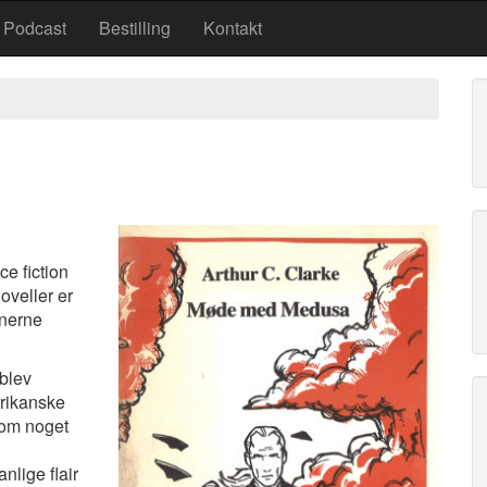
Podcast
Bestilling
Kontakt
e fiction
oveller er
anerne
 blev
rikanske
r om noget
nlige flair