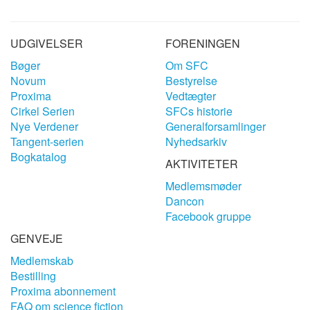
UDGIVELSER
FORENINGEN
Bøger
Om SFC
Novum
Bestyrelse
Proxima
Vedtægter
Cirkel Serien
SFCs historie
Nye Verdener
Generalforsamlinger
Tangent-serien
Nyhedsarkiv
Bogkatalog
AKTIVITETER
Medlemsmøder
Dancon
Facebook gruppe
GENVEJE
Medlemskab
Bestilling
Proxima abonnement
FAQ om science fiction