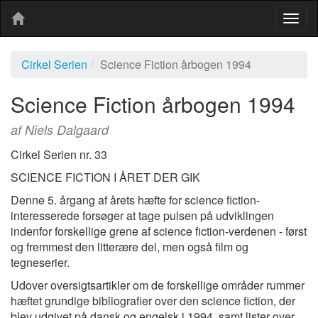
Togg
navig
Cirkel Serien
Science Fiction årbogen 1994
Science Fiction årbogen 1994
af Niels Dalgaard
Cirkel Serien nr. 33
SCIENCE FICTION I ÅRET DER GIK
Denne 5. årgang af årets hæfte for science fiction-
interesserede forsøger at tage pulsen på udviklingen
indenfor forskellige grene af science fiction-verdenen - først
og fremmest den litterære del, men også film og
tegneserier.
Udover oversigtsartikler om de forskellige områder rummer
hæftet grundige bibliografier over den science fiction, der
blev udgivet på dansk og engelsk i 1994, samt lister over