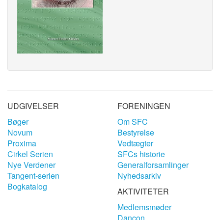
UDGIVELSER
FORENINGEN
Bøger
Om SFC
Novum
Bestyrelse
Proxima
Vedtægter
Cirkel Serien
SFCs historie
Nye Verdener
Generalforsamlinger
Tangent-serien
Nyhedsarkiv
Bogkatalog
AKTIVITETER
Medlemsmøder
Dancon