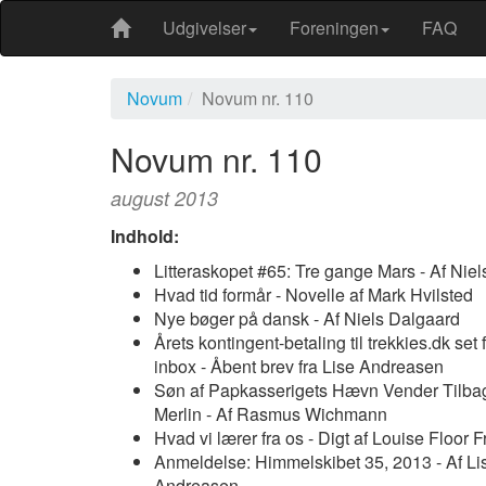
Udgivelser
Foreningen
FAQ
Novum
Novum nr. 110
Novum nr. 110
august 2013
Indhold:
Litteraskopet #65: Tre gange Mars - Af Nie
Hvad tid formår - Novelle af Mark Hvilsted
Nye bøger på dansk - Af Niels Dalgaard
Årets kontingent-betaling til trekkies.dk set 
inbox - Åbent brev fra Lise Andreasen
Søn af Papkasserigets Hævn Vender Tilbag
Merlin - Af Rasmus Wichmann
Hvad vi lærer fra os - Digt af Louise Floor F
Anmeldelse: Himmelskibet 35, 2013 - Af Li
Andreasen