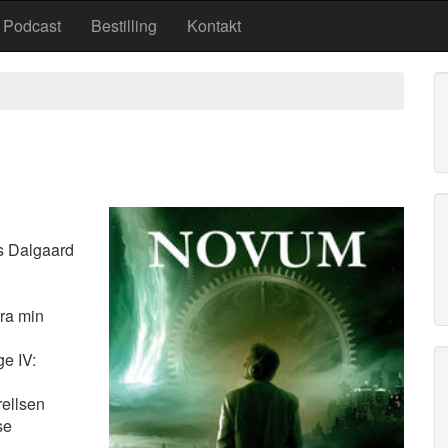
Podcast
Bestilling
Kontakt
ls Dalgaard
fra min
e IV:
rellsen
se