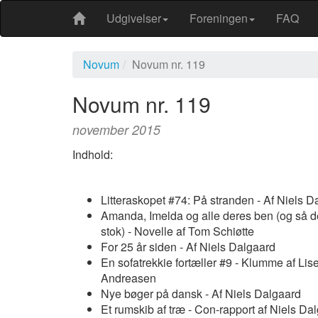
Udgivelser
Foreningen
FAQ
Novum
Novum nr. 119
Novum nr. 119
november 2015
Indhold:
Litteraskopet #74: På stranden - Af Niels D
Amanda, Imelda og alle deres ben (og så d
stok) - Novelle af Tom Schiøtte
For 25 år siden - Af Niels Dalgaard
En sofatrekkie fortæller #9 - Klumme af Lis
Andreasen
Nye bøger på dansk - Af Niels Dalgaard
Et rumskib af træ - Con-rapport af Niels Da