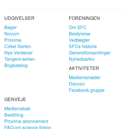
UDGIVELSER
FORENINGEN
Bøger
Om SFC
Novum
Bestyrelse
Proxima
Vedtægter
Cirkel Serien
SFCs historie
Nye Verdener
Generalforsamlinger
Tangent-serien
Nyhedsarkiv
Bogkatalog
AKTIVITETER
Medlemsmøder
Dancon
Facebook gruppe
GENVEJE
Medlemskab
Bestilling
Proxima abonnement
FAQ om science fiction