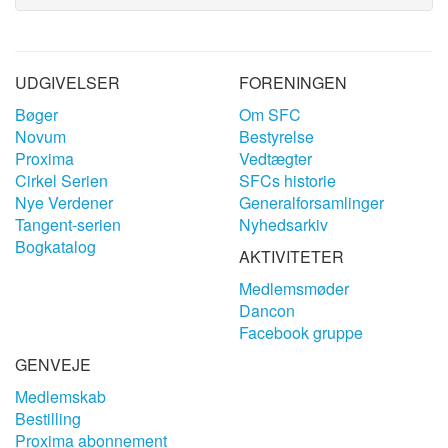
UDGIVELSER
FORENINGEN
Bøger
Om SFC
Novum
Bestyrelse
Proxima
Vedtægter
Cirkel Serien
SFCs historie
Nye Verdener
Generalforsamlinger
Tangent-serien
Nyhedsarkiv
Bogkatalog
AKTIVITETER
Medlemsmøder
Dancon
Facebook gruppe
GENVEJE
Medlemskab
Bestilling
Proxima abonnement