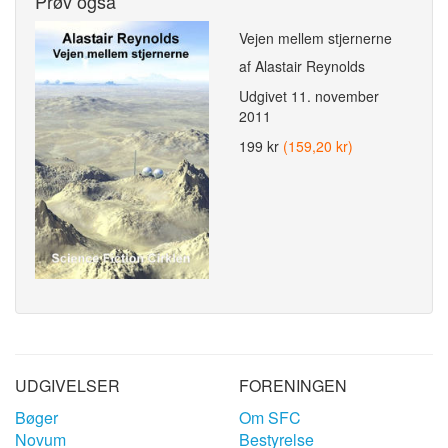
Prøv også
Vejen mellem stjernerne
af Alastair Reynolds
Udgivet
11. november
2011
199 kr
(159,20 kr)
UDGIVELSER
FORENINGEN
Bøger
Om SFC
Novum
Bestyrelse