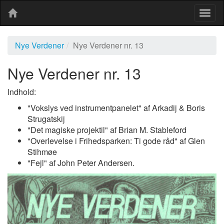
Togg
navig
Nye Verdener
Nye Verdener nr. 13
Nye Verdener nr. 13
Indhold:
"Vokslys ved instrumentpanelet" af Arkadij & Boris
Strugatskij
"Det magiske projektil" af Brian M. Stableford
"Overlevelse i Frihedsparken: Ti gode råd" af Glen
Stihmøe
"Fejl" af John Peter Andersen.