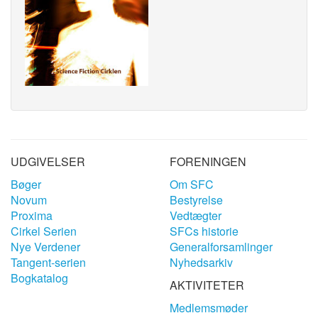
UDGIVELSER
FORENINGEN
Bøger
Om SFC
Novum
Bestyrelse
Proxima
Vedtægter
Cirkel Serien
SFCs historie
Nye Verdener
Generalforsamlinger
Tangent-serien
Nyhedsarkiv
Bogkatalog
AKTIVITETER
Medlemsmøder