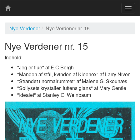
Togg
navig
Nye Verdener
Nye Verdener nr. 15
Nye Verdener nr. 15
Indhold:
"Jeg er flue" af E.C.Bergh
"Manden af stål, kvinden af Kleenex" af Larry Niven
"Strandet i normalrummet" af Malene G. Skounæs
"Sollysets krystaller, luftens glans" af Mary Gentle
"Idealet" af Stanley G. Weinbaum