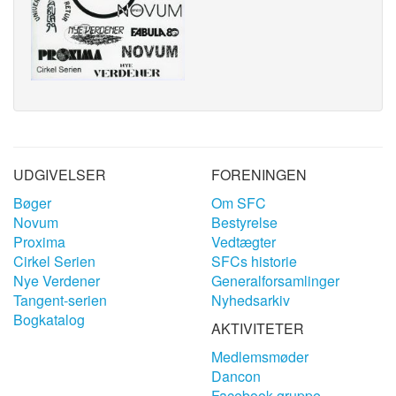
UDGIVELSER
FORENINGEN
Bøger
Om SFC
Novum
Bestyrelse
Proxima
Vedtægter
Cirkel Serien
SFCs historie
Nye Verdener
Generalforsamlinger
Tangent-serien
Nyhedsarkiv
Bogkatalog
AKTIVITETER
Medlemsmøder
Dancon
Facebook gruppe