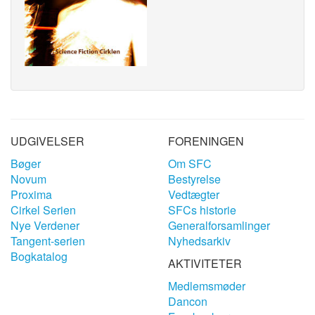
UDGIVELSER
FORENINGEN
Bøger
Om SFC
Novum
Bestyrelse
Proxima
Vedtægter
Cirkel Serien
SFCs historie
Nye Verdener
Generalforsamlinger
Tangent-serien
Nyhedsarkiv
Bogkatalog
AKTIVITETER
Medlemsmøder
Dancon