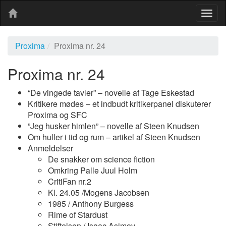
Togg
navig
Proxima
Proxima nr. 24
Proxima nr. 24
“De vingede tavler” – novelle af Tage Eskestad
Kritikere mødes – et indbudt kritikerpanel diskuterer
Proxima og SFC
”Jeg husker himlen” – novelle af Steen Knudsen
Om huller i tid og rum – artikel af Steen Knudsen
Anmeldelser
De snakker om science fiction
Omkring Palle Juul Holm
CritiFan nr.2
Kl. 24.05 /Mogens Jacobsen
1985 / Anthony Burgess
Rime of Stardust
Stiftelsen / Isaac Asimov