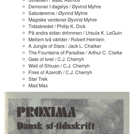
Demoner I dagslys / Øyvind Myhre
Sabotørerne / Øyvind Myhre
Magiske verdener Øyvind Myhre
Tidsskredet / Philip K. Dick
På andra sidan drömmen / Ursula K. LeGuin
Mellem två världer / Robert Heinlein
A Jungle of Stars / Jack L. Chalker
The Fountains of Paradise / Arthur C. Clarke
Gate of Ivrel / C.J. Cherryh
Well of Shiuan / C.J. Cherryh
Fires of Azeroth / C.J. Cherryh
Star Trek
Mad Max