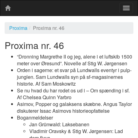
Togg
navig
Proxima
Proxima nr. 46
Proxima nr. 46
“Dronning Margrethe II og jeg, alene i et luftskib 1500
meter over Øresund”. Novelle af Stig W. Jørgensen
Orden i sagerne: et svar på Lundwalls eventyr i pulp-
junglen. Sam Lundwalls syn på sf-magasinernes
historie. Af Sam Moskowitz
Se nu hvad du har rodet os ud i – Om spænding i sf.
Af Chelsea Quinn Yarbro
Asimov, Popper og galaksens skæbne. Angus Taylor
diskuterer Issac Asimovs historieopfattelse
Boganmeldelser
Jan Grünwald: Laksebanen
Vladimir Oravsky & Stig W. Jørgensen: Lad
dem flyve