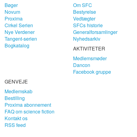
Bøger
Om SFC
Novum
Bestyrelse
Proxima
Vedtægter
Cirkel Serien
SFCs historie
Nye Verdener
Generalforsamlinger
Tangent-serien
Nyhedsarkiv
Bogkatalog
AKTIVITETER
Medlemsmøder
Dancon
Facebook gruppe
GENVEJE
Medlemskab
Bestilling
Proxima abonnement
FAQ om science fiction
Kontakt os
RSS feed