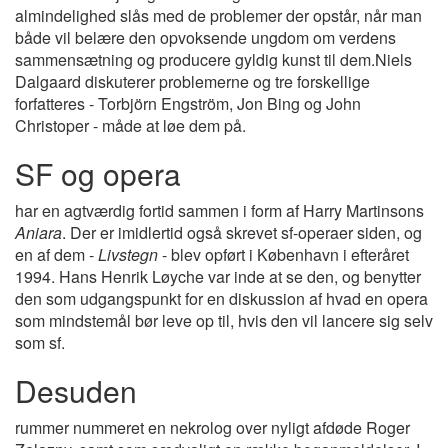
almindelighed slås med de problemer der opstår, når man
både vil belære den opvoksende ungdom om verdens
sammensætning og producere gyldig kunst til dem.Niels
Dalgaard diskuterer problemerne og tre forskellige
forfatteres - Torbjörn Engström, Jon Bing og John
Christoper - måde at løe dem på.
SF og opera
har en agtværdig fortid sammen i form af Harry Martinsons
Aniara
. Der er imidlertid også skrevet sf-operaer siden, og
en af dem -
Livstegn
- blev opført i København i efteråret
1994. Hans Henrik Løyche var inde at se den, og benytter
den som udgangspunkt for en diskussion af hvad en opera
som mindstemål bør leve op til, hvis den vil lancere sig selv
som sf.
Desuden
rummer nummeret en nekrolog over nyligt afdøde Roger