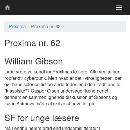
Togg
navig
Proxima
Proxima nr. 62
Proxima nr. 62
William Gibson
turde være velkendt for Proximas læsere. Alle ved at han
"opfandt" cyberpunk. Men hvad er det i virkeligheden, der
gør hans science fiction anderledes end den traditionelle
"klassiske"? Casper Olsen undersøger fænomenet
gennem en sammenlignende diskussion af Gibsons og
Isaac Asimovs måde at skrive sf-noveller på.
SF for unge læsere
må i endnu højere grad end ungdomslitteratur i