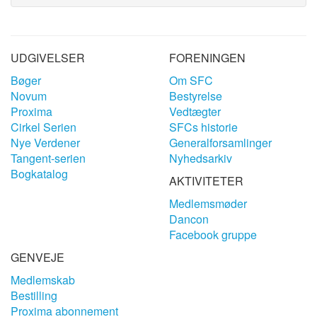
UDGIVELSER
FORENINGEN
Bøger
Om SFC
Novum
Bestyrelse
Proxima
Vedtægter
Cirkel Serien
SFCs historie
Nye Verdener
Generalforsamlinger
Tangent-serien
Nyhedsarkiv
Bogkatalog
AKTIVITETER
Medlemsmøder
Dancon
Facebook gruppe
GENVEJE
Medlemskab
Bestilling
Proxima abonnement