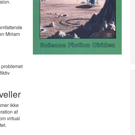
sion.
 omfattende
len Miriam
 problemet
iktiv
veller
mmer ikke
ration af
om virtual
tet.