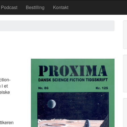
Podcast
Bestilling
Kontakt
ction-
 i et
æiske
tikeren