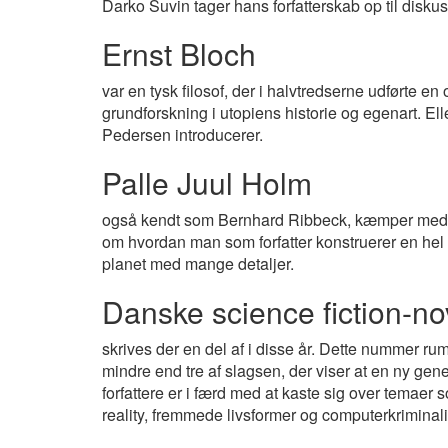
Darko Suvin tager hans forfatterskab op til diskus
Ernst Bloch
var en tysk filosof, der i halvtredserne udførte en
grundforskning i utopiens historie og egenart. El
Pedersen introducerer.
Palle Juul Holm
også kendt som Bernhard Ribbeck, kæmper med
om hvordan man som forfatter konstruerer en hel f
planet med mange detaljer.
Danske science fiction-no
skrives der en del af i disse år. Dette nummer ru
mindre end tre af slagsen, der viser at en ny gene
forfattere er i færd med at kaste sig over temaer s
reality, fremmede livsformer og computerkriminali