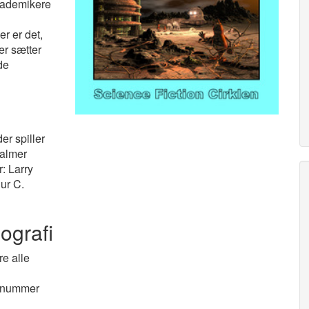
akademikere
r er det,
er sætter
de
er spiller
Palmer
: Larry
ur C.
iografi
re alle
te nummer