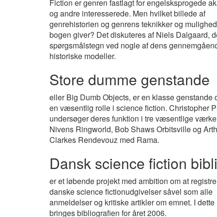
Fiction er genren fastlagt for engelsksprogede 
og andre interesserede. Men hvilket billede af
genrehistorien og genrens teknikker og mulighede
bogen giver? Det diskuteres af Niels Dalgaard, d
spørgsmålstegn ved nogle af dens gennemgåen
historiske modeller.
Store dumme genstande
eller Big Dumb Objects, er en klasse genstande d
en væsentlig rolle i science fiction. Christopher 
undersøger deres funktion i tre væsentlige værker
Nivens Ringworld, Bob Shaws Orbitsville og Arth
Clarkes Rendevouz med Rama.
Dansk science fiction bibl
er et løbende projekt med ambition om at registre
danske science fictionudgivelser såvel som alle
anmeldelser og kritiske artikler om emnet. I det
bringes bibliografien for året 2006.