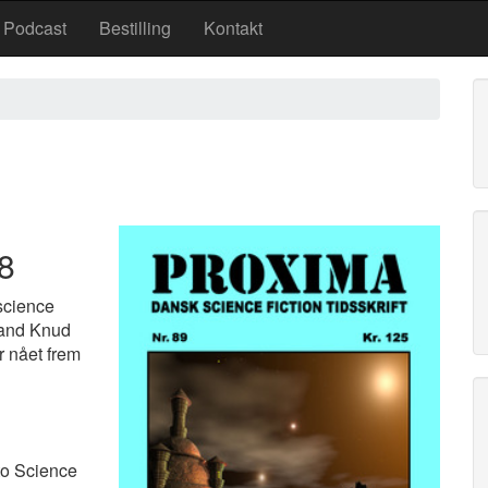
Podcast
Bestilling
Kontakt
08
 science
rmand Knud
r nået frem
o Science