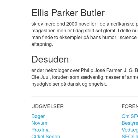
Ellis Parker Butler
skrev mere end 2000 noveller i de amerikanske p
magasiner, men er i dag stort set glemt. I dette 
man finde to eksempler på hans humor i science f
aftapning.
Desuden
er der nekrologer over Philip José Farmer, J. G. 
Ole Juul, foruden som sædvanlig masser af anme
nyudgivelser på dansk og engelsk.
UDGIVELSER
FORE
Bøger
Om SF
Novum
Bestyre
Proxima
Vedtæg
Cirkel Serien
SFCs hi