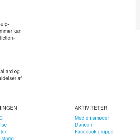
ulp-
nummer kan
iction-
Ballard og
ldelser af
NINGEN
AKTIVITETER
C
Medlemsmøder
lse
Dancon
ter
Facebook gruppe
storie