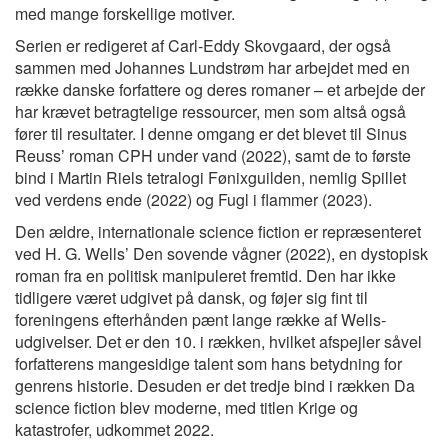
med mange forskellige motiver.
Serien er redigeret af Carl-Eddy Skovgaard, der også
sammen med Johannes Lundstrøm har arbejdet med en
række danske forfattere og deres romaner – et arbejde der
har krævet betragtelige ressourcer, men som altså også
fører til resultater. I denne omgang er det blevet til Sinus
Reuss’ roman CPH under vand (2022), samt de to første
bind i Martin Riels tetralogi Fønixguilden, nemlig Spillet
ved verdens ende (2022) og Fugl i flammer (2023).
Den ældre, internationale science fiction er repræsenteret
ved H. G. Wells’ Den sovende vågner (2022), en dystopisk
roman fra en politisk manipuleret fremtid. Den har ikke
tidligere været udgivet på dansk, og føjer sig fint til
foreningens efterhånden pænt lange række af Wells-
udgivelser. Det er den 10. i rækken, hvilket afspejler såvel
forfatterens mangesidige talent som hans betydning for
genrens historie. Desuden er det tredje bind i rækken Da
science fiction blev moderne, med titlen Krige og
katastrofer, udkommet 2022.