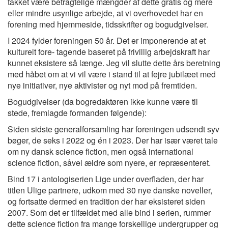
takket være betragtelige mængder af dette gratis og mere
eller mindre usynlige arbejde, at vi overhovedet har en
forening med hjemmeside, tidsskrifter og bogudgivelser.
I 2024 fylder foreningen 50 år. Det er imponerende at et
kulturelt fore- tagende baseret på frivillig arbejdskraft har
kunnet eksistere så længe. Jeg vil slutte dette års beretning
med håbet om at vi vil være i stand til at fejre jubilæet med
nye initiativer, nye aktivister og nyt mod på fremtiden.
Bogudgivelser (da bogredaktøren ikke kunne være til
stede, fremlagde formanden følgende):
Siden sidste generalforsamling har foreningen udsendt syv
bøger, de seks i 2022 og én i 2023. Der har især været tale
om ny dansk science fiction, men også international
science fiction, såvel ældre som nyere, er repræsenteret.
Bind 17 i antologiserien Lige under overfladen, der har
titlen Ulige partnere, udkom med 30 nye danske noveller,
og fortsatte dermed en tradition der har eksisteret siden
2007. Som det er tilfældet med alle bind i serien, rummer
dette science fiction fra mange forskellige undergrupper og