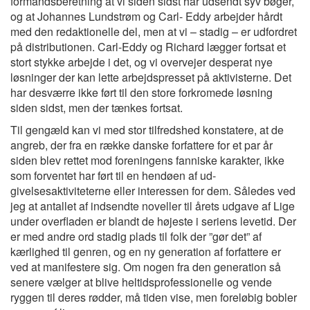
formandsberetning at vi siden sidst har udsendt syv bøger,
og at Johannes Lundstrøm og Carl- Eddy arbejder hårdt
med den redaktionelle del, men at vi – stadig – er udfordret
på distributionen. Carl-Eddy og Richard lægger fortsat et
stort stykke arbejde i det, og vi overvejer desperat nye
løsninger der kan lette arbejdspresset på aktivisterne. Det
har desværre ikke ført til den store forkromede løsning
siden sidst, men der tænkes fortsat.
Til gengæld kan vi med stor tilfredshed konstatere, at de
angreb, der fra en række danske forfattere for et par år
siden blev rettet mod foreningens fanniske karakter, ikke
som forventet har ført til en hendøen af ud-
givelsesaktiviteterne eller interessen for dem. Således ved
jeg at antallet af indsendte noveller til årets udgave af Lige
under overfladen er blandt de højeste i seriens levetid. Der
er med andre ord stadig plads til folk der ”gør det” af
kærlighed til genren, og en ny generation af forfattere er
ved at manifestere sig. Om nogen fra den generation så
senere vælger at blive heltidsprofessionelle og vende
ryggen til deres rødder, må tiden vise, men foreløbig bobler