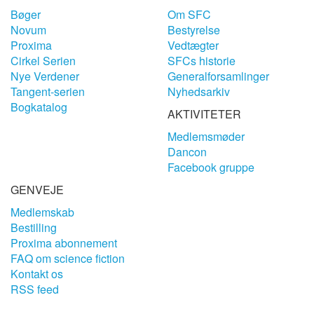
Bøger
Om SFC
Novum
Bestyrelse
Proxima
Vedtægter
Cirkel Serien
SFCs historie
Nye Verdener
Generalforsamlinger
Tangent-serien
Nyhedsarkiv
Bogkatalog
AKTIVITETER
Medlemsmøder
Dancon
Facebook gruppe
GENVEJE
Medlemskab
Bestilling
Proxima abonnement
FAQ om science fiction
Kontakt os
RSS feed