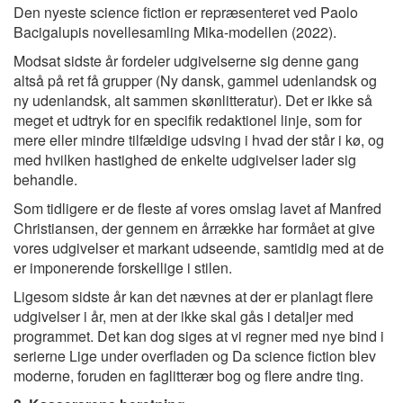
Den nyeste science fiction er repræsenteret ved Paolo
Bacigalupis novellesamling Mika-modellen (2022).
Modsat sidste år fordeler udgivelserne sig denne gang
altså på ret få grupper (Ny dansk, gammel udenlandsk og
ny udenlandsk, alt sammen skønlitteratur). Det er ikke så
meget et udtryk for en specifik redaktionel linje, som for
mere eller mindre tilfældige udsving i hvad der står i kø, og
med hvilken hastighed de enkelte udgivelser lader sig
behandle.
Som tidligere er de fleste af vores omslag lavet af Manfred
Christiansen, der gennem en årrække har formået at give
vores udgivelser et markant udseende, samtidig med at de
er imponerende forskellige i stilen.
Ligesom sidste år kan det nævnes at der er planlagt flere
udgivelser i år, men at der ikke skal gås i detaljer med
programmet. Det kan dog siges at vi regner med nye bind i
serierne Lige under overfladen og Da science fiction blev
moderne, foruden en faglitterær bog og flere andre ting.