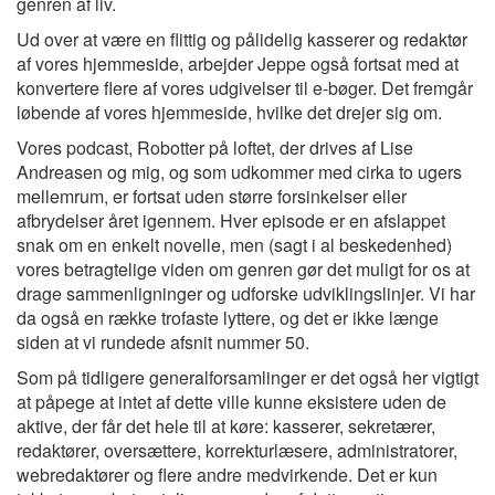
genren af liv.
Ud over at være en flittig og pålidelig kasserer og redaktør
af vores hjemmeside, arbejder Jeppe også fortsat med at
konvertere flere af vores udgivelser til e-bøger. Det fremgår
løbende af vores hjemmeside, hvilke det drejer sig om.
Vores podcast, Robotter på loftet, der drives af Lise
Andreasen og mig, og som udkommer med cirka to ugers
mellemrum, er fortsat uden større forsinkelser eller
afbrydelser året igennem. Hver episode er en afslappet
snak om en enkelt novelle, men (sagt i al beskedenhed)
vores betragtelige viden om genren gør det muligt for os at
drage sammenligninger og udforske udviklingslinjer. Vi har
da også en række trofaste lyttere, og det er ikke længe
siden at vi rundede afsnit nummer 50.
Som på tidligere generalforsamlinger er det også her vigtigt
at påpege at intet af dette ville kunne eksistere uden de
aktive, der får det hele til at køre: kasserer, sekretærer,
redaktører, oversættere, korrekturlæsere, administratorer,
webredaktører og flere andre medvirkende. Det er kun