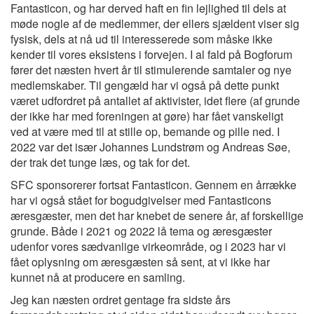
Fantasticon, og har derved haft en fin lejlighed til dels at
møde nogle af de medlemmer, der ellers sjældent viser sig
fysisk, dels at nå ud til interesserede som måske ikke
kender til vores eksistens i forvejen. I al fald på Bogforum
fører det næsten hvert år til stimulerende samtaler og nye
medlemskaber. Til gengæld har vi også på dette punkt
været udfordret på antallet af aktivister, idet flere (af grunde
der ikke har med foreningen at gøre) har fået vanskeligt
ved at være med til at stille op, bemande og pille ned. I
2022 var det især Johannes Lundstrøm og Andreas Søe,
der trak det tunge læs, og tak for det.
SFC sponsorerer fortsat Fantasticon. Gennem en årrække
har vi også stået for bogudgivelser med Fantasticons
æresgæster, men det har knebet de senere år, af forskellige
grunde. Både i 2021 og 2022 lå tema og æresgæster
udenfor vores sædvanlige virkeområde, og i 2023 har vi
fået oplysning om æresgæsten så sent, at vi ikke har
kunnet nå at producere en samling.
Jeg kan næsten ordret gentage fra sidste års