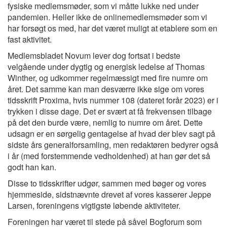
fysiske medlemsmøder, som vi måtte lukke ned under
pandemien. Heller ikke de onlinemedlemsmøder som vi
har forsøgt os med, har det været muligt at etablere som en
fast aktivitet.
Medlemsbladet Novum lever dog fortsat i bedste
velgående under dygtig og energisk ledelse af Thomas
Winther, og udkommer regelmæssigt med fire numre om
året. Det samme kan man desværre ikke sige om vores
tidsskrift Proxima, hvis nummer 108 (dateret forår 2023) er i
trykken i disse dage. Det er svært at få frekvensen tilbage
på det den burde være, nemlig to numre om året. Dette
udsagn er en sørgelig gentagelse af hvad der blev sagt på
sidste års generalforsamling, men redaktøren bedyrer også
i år (med forstemmende vedholdenhed) at han gør det så
godt han kan.
Disse to tidsskrifter udgør, sammen med bøger og vores
hjemmeside, sidstnævnte drevet af vores kasserer Jeppe
Larsen, foreningens vigtigste løbende aktiviteter.
Foreningen har været til stede på såvel Bogforum som