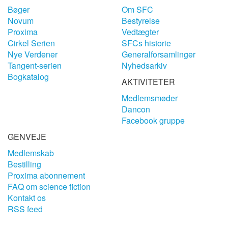
Bøger
Om SFC
Novum
Bestyrelse
Proxima
Vedtægter
Cirkel Serien
SFCs historie
Nye Verdener
Generalforsamlinger
Tangent-serien
Nyhedsarkiv
Bogkatalog
AKTIVITETER
Medlemsmøder
Dancon
Facebook gruppe
GENVEJE
Medlemskab
Bestilling
Proxima abonnement
FAQ om science fiction
Kontakt os
RSS feed