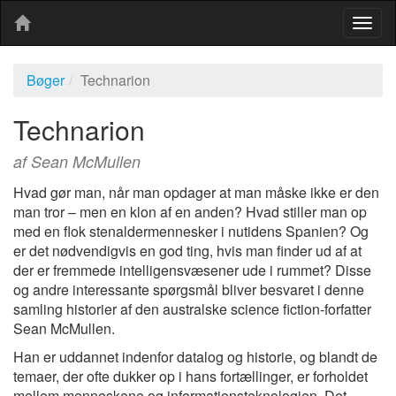
Togg
navig
Bøger
Technarion
Technarion
af Sean McMullen
Hvad gør man, når man opdager at man måske ikke er den
man tror – men en klon af en anden? Hvad stiller man op
med en flok stenaldermennesker i nutidens Spanien? Og
er det nødvendigvis en god ting, hvis man finder ud af at
der er fremmede intelligensvæsener ude i rummet? Disse
og andre interessante spørgsmål bliver besvaret i denne
samling historier af den australske science fiction-forfatter
Sean McMullen.
Han er uddannet indenfor datalog og historie, og blandt de
temaer, der ofte dukker op i hans fortællinger, er forholdet
mellem menneskene og informationsteknologien. Det