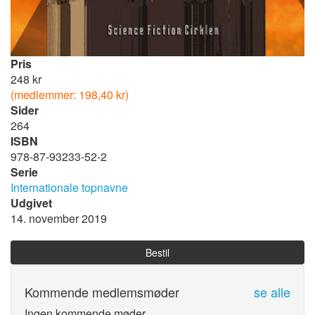
Pris
248 kr
(medlemmer: 198,40 kr)
Sider
264
ISBN
978-87-93233-52-2
Serie
Internationale topnavne
Udgivet
14. november 2019
Bestil
Kommende medlemsmøder
se alle
Ingen kommende møder