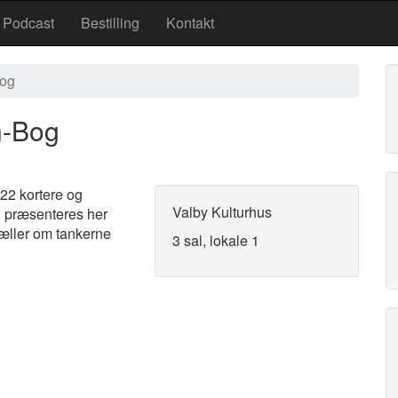
Podcast
Bestilling
Kontakt
Bog
n-Bog
 22 kortere og
Valby Kulturhus
n præsenteres her
tæller om tankerne
3 sal, lokale 1