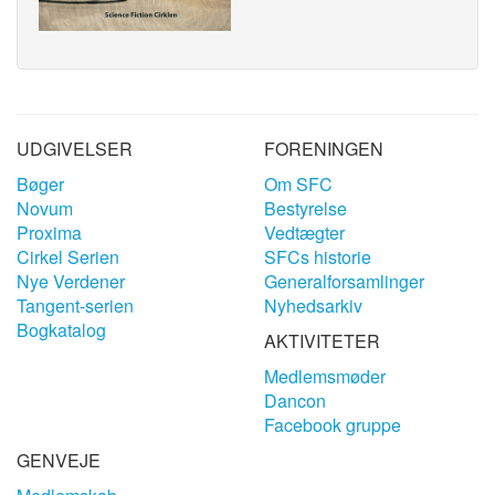
UDGIVELSER
FORENINGEN
Bøger
Om SFC
Novum
Bestyrelse
Proxima
Vedtægter
Cirkel Serien
SFCs historie
Nye Verdener
Generalforsamlinger
Tangent-serien
Nyhedsarkiv
Bogkatalog
AKTIVITETER
Medlemsmøder
Dancon
Facebook gruppe
GENVEJE