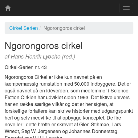
Togg
navig
Cirkel Serien
Ngorongoros cirkel
Ngorongoros cirkel
af Hans Henrik Lyøche (red.)
Cirkel-Serien nr. 43
Ngorongoros Cirkel er ikke kun navnet på en
kæmpemæssig rumstation med 50.000 indbyggere. Det er
også navnet på en idéverden, som medlemmer i Science
Fiction Cirklen har udviklet siden 1993. Det fiktive univers
har en række særlige vilkår og det er hensigten, at
forskellige forfattere kan skrive historier med udgangspunkt
heri og selv medvirke til at opbygge konceptet. De fire
noveller i dette hæfte er skrevet af Glen Stihmøe, Lars
Wriedt, Stig W. Jørgensen og Johannes Donnerstag.
Forordet er af H.H. Løyche.