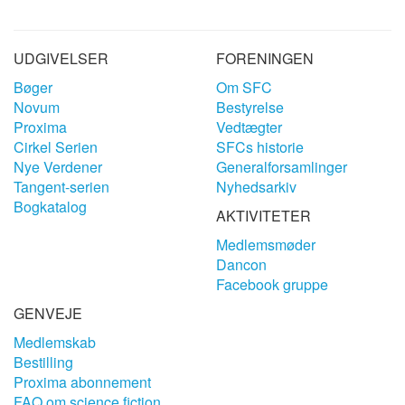
UDGIVELSER
FORENINGEN
Bøger
Om SFC
Novum
Bestyrelse
Proxima
Vedtægter
Cirkel Serien
SFCs historie
Nye Verdener
Generalforsamlinger
Tangent-serien
Nyhedsarkiv
Bogkatalog
AKTIVITETER
Medlemsmøder
Dancon
Facebook gruppe
GENVEJE
Medlemskab
Bestilling
Proxima abonnement
FAQ om science fiction