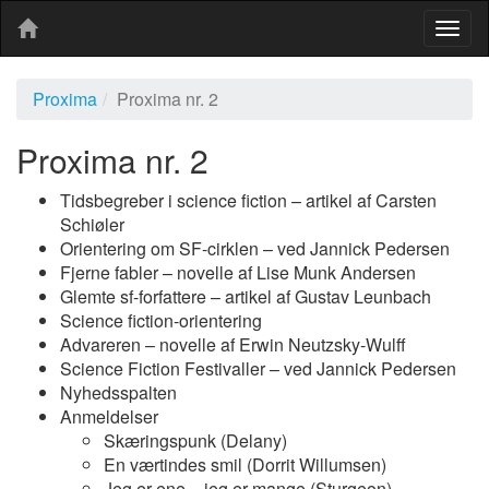
Togg
navig
Proxima
Proxima nr. 2
Proxima nr. 2
Tidsbegreber i science fiction – artikel af Carsten
Schiøler
Orientering om SF-cirklen – ved Jannick Pedersen
Fjerne fabler – novelle af Lise Munk Andersen
Glemte sf-forfattere – artikel af Gustav Leunbach
Science fiction-orientering
Advareren – novelle af Erwin Neutzsky-Wulff
Science Fiction Festivaller – ved Jannick Pedersen
Nyhedsspalten
Anmeldelser
Skæringspunk (Delany)
En værtindes smil (Dorrit Willumsen)
Jeg er ene – jeg er mange (Sturgeon)