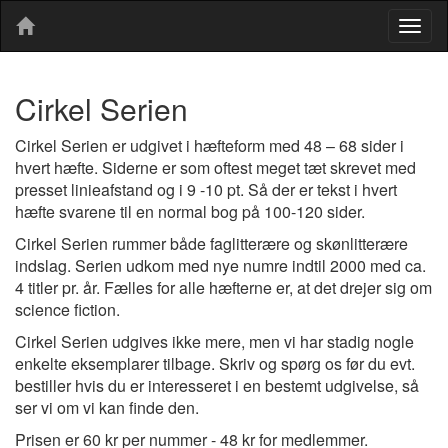
Togg
navig
Cirkel Serien
Cirkel Serien er udgivet i hæfteform med 48 – 68 sider i
hvert hæfte. Siderne er som oftest meget tæt skrevet med
presset linieafstand og i 9 -10 pt. Så der er tekst i hvert
hæfte svarene til en normal bog på 100-120 sider.
Cirkel Serien rummer både faglitterære og skønlitterære
indslag. Serien udkom med nye numre indtil 2000 med ca.
4 titler pr. år. Fælles for alle hæfterne er, at det drejer sig om
science fiction.
Cirkel Serien udgives ikke mere, men vi har stadig nogle
enkelte eksemplarer tilbage. Skriv og spørg os før du evt.
bestiller hvis du er interesseret i en bestemt udgivelse, så
ser vi om vi kan finde den.
Prisen er 60 kr per nummer - 48 kr for medlemmer.