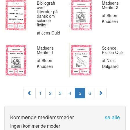
Bibliografi
Madsens
over
Meriter 2
litteratur på
af Steen
dansk om
science
Knudsen
fiction
af Jens Guld
Madsens
Science
Meriter 1
Fiction Quiz
af Steen
af Niels
Knudsen
Dalgaard
1
2
3
4
5
6
Kommende medlemsmøder
se alle
Ingen kommende møder