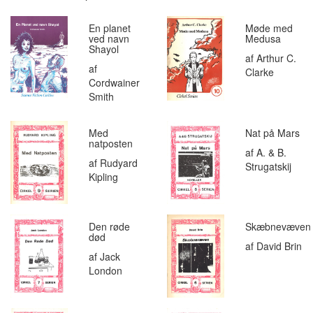
En planet
Møde med
ved navn
Medusa
Shayol
af Arthur C.
af
Clarke
Cordwainer
Smith
Med
Nat på Mars
natposten
af A. & B.
af Rudyard
Strugatskij
Kipling
Den røde
Skæbnevæven
død
af David Brin
af Jack
London