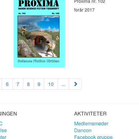
Proxima nr. 102
forår 2017
6
7
8
9
10
...
NINGEN
AKTIVITETER
C
Medlemsmøder
lse
Dancon
ter
Facebook gruppe