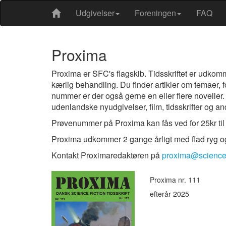
Udgivelser
Foreningen
FAQ
Proxima
Proxima er SFC's flagskib. Tidsskriftet er udkom
kærlig behandling. Du finder artikler om temaer, f
nummer er der også gerne en eller flere noveller
udenlandske nyudgivelser, film, tidsskrifter og an
Prøvenummer på Proxima kan fås ved for 25kr til
Proxima udkommer 2 gange årligt med flad ryg o
Kontakt Proximaredaktøren på
proxima@sciencef
Proxima nr. 111
efterår 2025