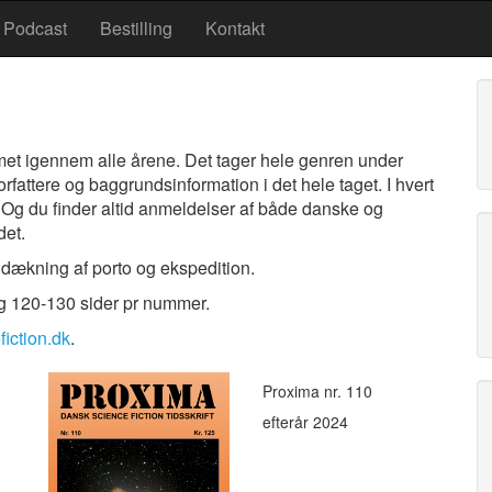
Podcast
Bestilling
Kontakt
met igennem alle årene. Det tager hele genren under
orfattere og baggrundsinformation i det hele taget. I hvert
. Og du finder altid anmeldelser af både danske og
det.
 dækning af porto og ekspedition.
g 120-130 sider pr nummer.
iction.dk
.
Proxima nr. 110
efterår 2024