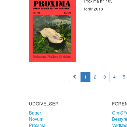
Proxima nr. 103
forår 2018
1
2
3
4
5
UDGIVELSER
FORE
Bøger
Om SF
Novum
Bestyre
Proxima
Vedtæg