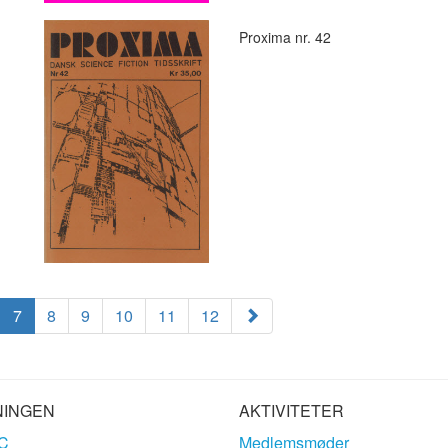
Proxima nr. 42
7
8
9
10
11
12
NINGEN
AKTIVITETER
C
Medlemsmøder