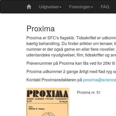
Udgivelser
Foreningen
FAQ
Proxima
Proxima er SFC's flagskib. Tidsskriftet er udkom
kærlig behandling. Du finder artikler om temaer, f
nummer er der også gerne en eller flere noveller
udenlandske nyudgivelser, film, tidsskrifter og an
Prøvenummer på Proxima kan fås ved for 25kr til
Proxima udkommer 2 gange årligt med flad ryg o
Kontakt Proximaredaktøren på
proxima@sciencef
Proxima nr. 51