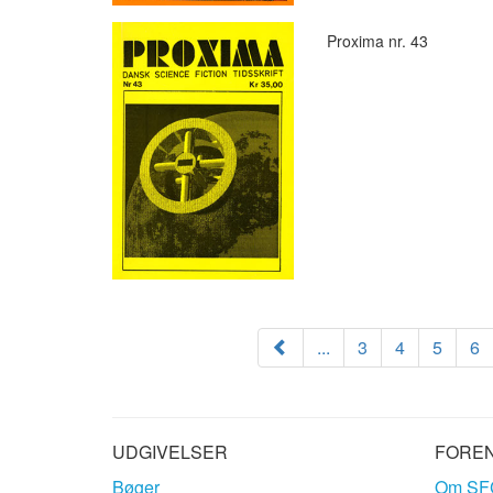
Proxima nr. 43
...
3
4
5
6
UDGIVELSER
FORE
Bøger
Om SF