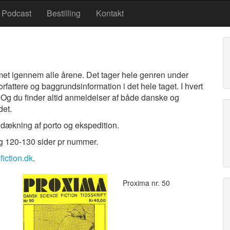
Podcast
Bestilling
Kontakt
met igennem alle årene. Det tager hele genren under
orfattere og baggrundsinformation i det hele taget. I hvert
. Og du finder altid anmeldelser af både danske og
det.
 dækning af porto og ekspedition.
g 120-130 sider pr nummer.
iction.dk
.
Proxima nr. 50