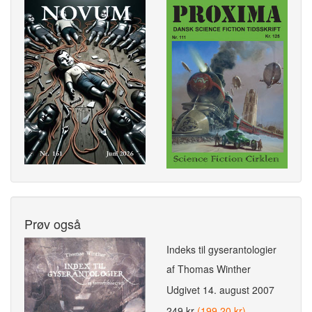
Prøv også
Indeks til gyserantologier
af Thomas Winther
Udgivet
14. august 2007
249 kr
(199,20 kr)