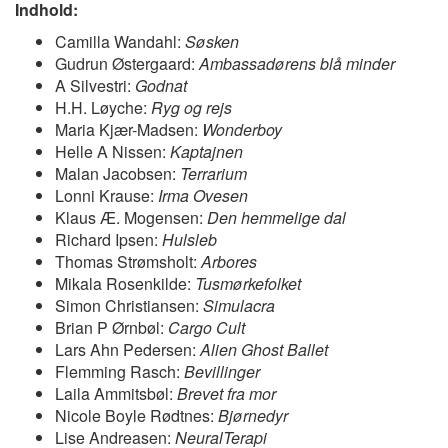
Indhold:
Camilla Wandahl:
Søsken
Gudrun Østergaard:
Ambassadørens blå minder
A Silvestri:
Godnat
H.H. Løyche:
Ryg og rejs
Maria Kjær-Madsen:
Wonderboy
Helle A Nissen:
Kaptajnen
Malan Jacobsen:
Terrarium
Lonni Krause:
Irma Ovesen
Klaus Æ. Mogensen:
Den hemmelige dal
Richard Ipsen:
Hulsleb
Thomas Strømsholt:
Arbores
Mikala Rosenkilde:
Tusmørkefolket
Simon Christiansen:
Simulacra
Brian P Ørnbøl:
Cargo Cult
Lars Ahn Pedersen:
Alien Ghost Ballet
Flemming Rasch:
Bevillinger
Laila Ammitsbøl:
Brevet fra mor
Nicole Boyle Rødtnes:
Bjørnedyr
Lise Andreasen:
NeuralTerapi