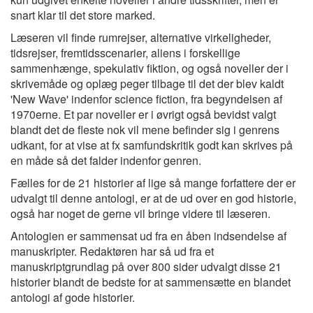
snart klar til det store marked.
Læseren vil finde rumrejser, alternative virkeligheder,
tidsrejser, fremtidsscenarier, aliens i forskellige
sammenhænge, spekulativ fiktion, og også noveller der i
skrivemåde og oplæg peger tilbage til det der blev kaldt
'New Wave' indenfor science fiction, fra begyndelsen af
1970erne. Et par noveller er i øvrigt også bevidst valgt
blandt det de fleste nok vil mene befinder sig i genrens
udkant, for at vise at fx samfundskritik godt kan skrives på
en måde så det falder indenfor genren.
Fælles for de 21 historier af lige så mange forfattere der er
udvalgt til denne antologi, er at de ud over en god historie,
også har noget de gerne vil bringe videre til læseren.
Antologien er sammensat ud fra en åben indsendelse af
manuskripter. Redaktøren har så ud fra et
manuskriptgrundlag på over 800 sider udvalgt disse 21
historier blandt de bedste for at sammensætte en blandet
antologi af gode historier.