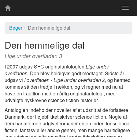
Togg
navig
Bøger
Den hemmelige dal
Den hemmelige dal
Lige under overfladen 3
I 2007 udgav SFC originalantologien
Lige under
overfladen
. Den blev heldigvis godt modtaget. Sidste år
udgav vi
I overfladen - Lige under overfladen 2
, og hermed
kommes så den tredje I rækken, og vi regner med nu at
have en tradition med en årlig originalantologi, med
udvalgte nyskrevne science fiction-historier.
Antologien indeholder noveller af et udsnit af de forfattere i
Danmark, der i øjeblikket skriver science fiction. Nogle af
dem har allerede udgivet romaner enten inden for science
fiction, fantasy eller andre genrer, men mange har tidligere
kun udgivet enkelte noveller i andre tidsskrifter, men er