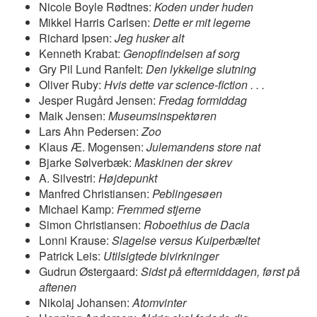
Nicole Boyle Rødtnes:
Koden under huden
Mikkel Harris Carlsen:
Dette er mit legeme
Richard Ipsen:
Jeg husker alt
Kenneth Krabat:
Genopfindelsen af sorg
Gry Pil Lund Ranfelt:
Den lykkelige slutning
Oliver Ruby:
Hvis dette var science-fiction . . .
Jesper Rugård Jensen:
Fredag formiddag
Maik Jensen:
Museumsinspektøren
Lars Ahn Pedersen:
Zoo
Klaus Æ. Mogensen:
Julemandens store nat
Bjarke Sølverbæk:
Maskinen der skrev
A. Silvestri:
Højdepunkt
Manfred Christiansen:
Peblingesøen
Michael Kamp:
Fremmed stjerne
Simon Christiansen:
Roboethius de Dacia
Lonni Krause:
Slagelse versus Kuiperbæltet
Patrick Leis:
Utilsigtede bivirkninger
Gudrun Østergaard:
Sidst på eftermiddagen, først på
aftenen
Nikolaj Johansen:
Atomvinter