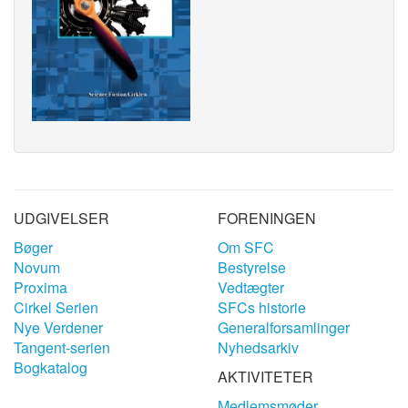
UDGIVELSER
FORENINGEN
Bøger
Om SFC
Novum
Bestyrelse
Proxima
Vedtægter
Cirkel Serien
SFCs historie
Nye Verdener
Generalforsamlinger
Tangent-serien
Nyhedsarkiv
Bogkatalog
AKTIVITETER
Medlemsmøder