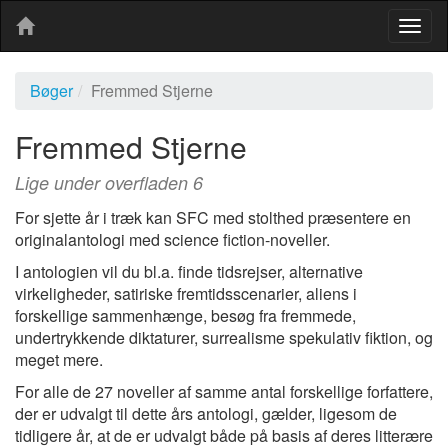
Togg
navig
Bøger
Fremmed Stjerne
Fremmed Stjerne
Lige under overfladen 6
For sjette år i træk kan SFC med stolthed præsentere en
originalantologi med science fiction-noveller.
I antologien vil du bl.a. finde tidsrejser, alternative
virkeligheder, satiriske fremtidsscenarier, aliens i
forskellige sammenhænge, besøg fra fremmede,
undertrykkende diktaturer, surrealisme spekulativ fiktion, og
meget mere.
For alle de 27 noveller af samme antal forskellige forfattere,
der er udvalgt til dette års antologi, gælder, ligesom de
tidligere år, at de er udvalgt både på basis af deres litterære