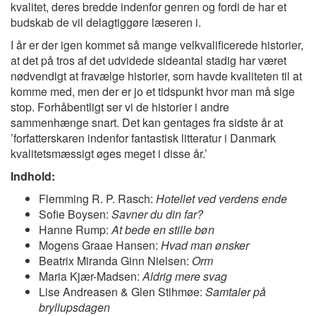
kvalitet, deres bredde indenfor genren og fordi de har et
budskab de vil delagtiggøre læseren i.
I år er der igen kommet så mange velkvalificerede historier,
at det på tros af det udvidede sideantal stadig har været
nødvendigt at fravælge historier, som havde kvaliteten til at
komme med, men der er jo et tidspunkt hvor man må sige
stop. Forhåbentligt ser vi de historier i andre
sammenhænge snart. Det kan gentages fra sidste år at
’forfatterskaren indenfor fantastisk litteratur i Danmark
kvalitetsmæssigt øges meget i disse år.’
Indhold:
Flemming R. P. Rasch:
Hotellet ved verdens ende
Sofie Boysen:
Savner du din far?
Hanne Rump:
At bede en stille bøn
Mogens Graae Hansen:
Hvad man ønsker
Beatrix Miranda Ginn Nielsen:
Orm
Maria Kjær-Madsen:
Aldrig mere svag
Lise Andreasen & Glen Stihmøe:
Samtaler på
bryllupsdagen