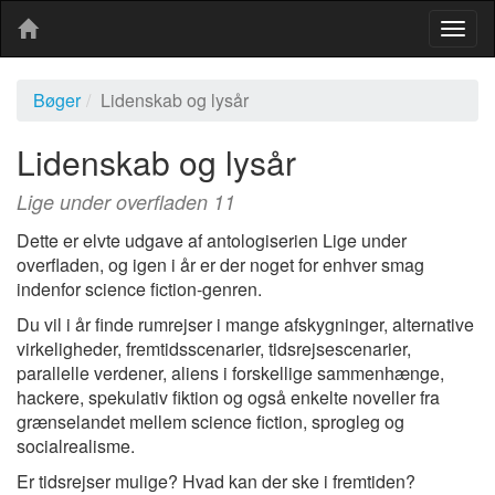
Togg
navig
Bøger
Lidenskab og lysår
Lidenskab og lysår
Lige under overfladen 11
Dette er elvte udgave af antologiserien Lige under
overfladen, og igen i år er der noget for enhver smag
indenfor science fiction-genren.
Du vil i år finde rumrejser i mange afskygninger, alternative
virkeligheder, fremtidsscenarier, tidsrejsescenarier,
parallelle verdener, aliens i forskellige sammenhænge,
hackere, spekulativ fiktion og også enkelte noveller fra
grænselandet mellem science fiction, sprogleg og
socialrealisme.
Er tidsrejser mulige? Hvad kan der ske i fremtiden?