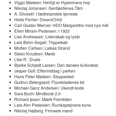
Viggo Madsen: Herligt er Hypermans hop
Nikolaj Johansen: Genfærdenes Tårn
A. Silvestri: I fædrelandets tjeneste
Helle Perrier: DreamChild
Carl Gustav Werner: HDO Margarethe mod nye mål
Ellen Miriam Pedersen: I 1923
Lise Andreasen: Lidenskab og lysår
Lars Behn-Segall: Trippelkøb
Morten Carlsen: Laikas Strand
Steen Knudsen: Møde
Libe R.: Dvale
Bjarke Schjødt Larsen: Den danske kulturskat
Jesper Goll: Eftermiddag i parken
Hans Peter Madsen: Stoppested
Gudrun Østergaard: Flyvebladenes tid
Michael Ganz Andersen: Ukendt kode
Sara Buch: Mindbook 2.0
Richard Ipsen: Mærk Fremtiden
Lars Ahn Pedersen: Rumkaptajnens kone
Nikolaj Højberg: Firmaets mand