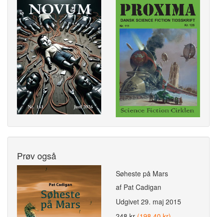
Prøv også
Søheste på Mars
af Pat Cadigan
Udgivet
29. maj 2015
248 kr
(198,40 kr)