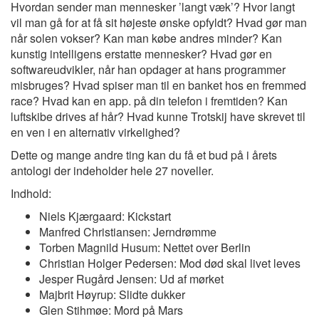
Hvordan sender man mennesker ’langt væk’? Hvor langt
vil man gå for at få sit højeste ønske opfyldt? Hvad gør man
når solen vokser? Kan man købe andres minder? Kan
kunstig intelligens erstatte mennesker? Hvad gør en
softwareudvikler, når han opdager at hans programmer
misbruges? Hvad spiser man til en banket hos en fremmed
race? Hvad kan en app. på din telefon i fremtiden? Kan
luftskibe drives af hår? Hvad kunne Trotskij have skrevet til
en ven i en alternativ virkelighed?
Dette og mange andre ting kan du få et bud på i årets
antologi der indeholder hele 27 noveller.
Indhold:
Niels Kjærgaard: Kickstart
Manfred Christiansen: Jerndrømme
Torben Magnild Husum: Nettet over Berlin
Christian Holger Pedersen: Mod død skal livet leves
Jesper Rugård Jensen: Ud af mørket
Majbrit Høyrup: Slidte dukker
Glen Stihmøe: Mord på Mars