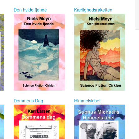
Den hvide fjende
Kærlighedsraketten
Dommens Dag
Himmelskibet