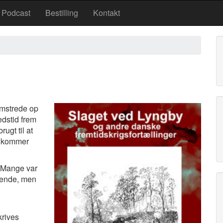
Podcast
Bestilling
Kontakt
omstrede op
edstid frem
rugt til at
rs kommer
. Mange var
ndende, men
krives