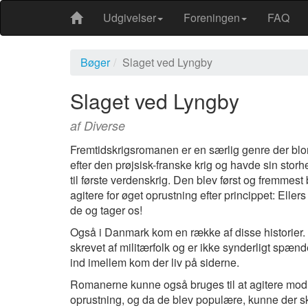
Udgivelser
Foreningen
FAQ
Bøger
Slaget ved Lyngby
Slaget ved Lyngby
af Diverse
Fremtidskrigsromanen er en særlig genre der bl
efter den prøjsisk-franske krig og havde sin storh
til første verdenskrig. Den blev først og fremmest b
agitere for øget oprustning efter princippet: Elle
de og tager os!
Også i Danmark kom en række af disse historier
skrevet af militærfolk og er ikke synderligt spæ
ind imellem kom der liv på siderne.
Romanerne kunne også bruges til at agitere mod
oprustning, og da de blev populære, kunne der s