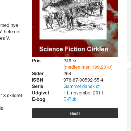
e
en med nye
å hele det
es V.
Pris
249 kr
(medlemmer: 199,20 kr)
Sider
254
ISBN
978-87-90592-55-4
Serie
Gammel dansk sf
Udgivet
11. november 2011
18 skildret
E-bog
E-Pub
ls
Bestil