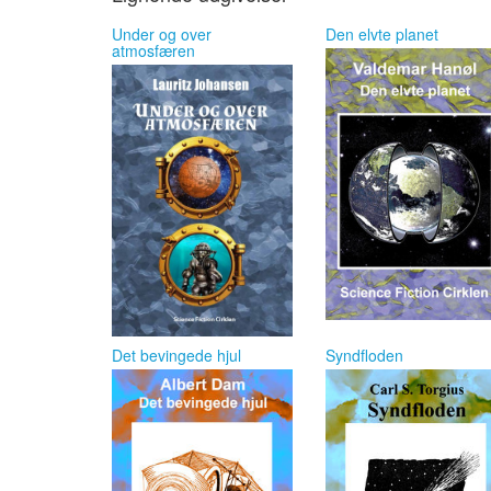
Under og over
Den elvte planet
atmosfæren
Det bevingede hjul
Syndfloden