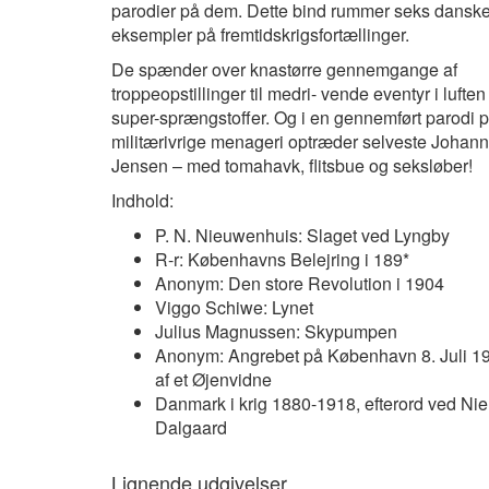
parodier på dem. Dette bind rummer seks dansk
eksempler på fremtidskrigsfortællinger.
De spænder over knastørre gennemgange af
troppeopstillinger til medri- vende eventyr i luft
super-sprængstoffer. Og i en gennemført parodi p
militærivrige menageri optræder selveste Johann
Jensen – med tomahavk, flitsbue og seksløber!
Indhold:
P. N. Nieuwenhuis: Slaget ved Lyngby
R-r: Københavns Belejring i 189*
Anonym: Den store Revolution i 1904
Viggo Schiwe: Lynet
Julius Magnussen: Skypumpen
Anonym: Angrebet på København 8. Juli 19
af et Øjenvidne
Danmark i krig 1880-1918, efterord ved Nie
Dalgaard
Lignende udgivelser