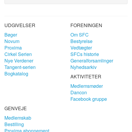
UDGIVELSER
FORENINGEN
Bøger
Om SFC
Novum
Bestyrelse
Proxima
Vedtægter
Cirkel Serien
SFCs historie
Nye Verdener
Generalforsamlinger
Tangent-serien
Nyhedsarkiv
Bogkatalog
AKTIVITETER
Medlemsmøder
Dancon
Facebook gruppe
GENVEJE
Medlemskab
Bestilling
Proxima abonnement