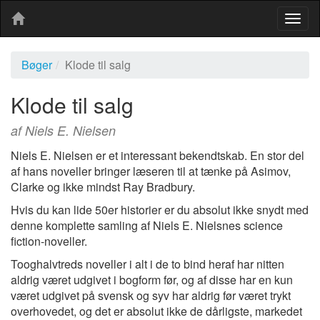
Togg
navig
Bøger
Klode til salg
Klode til salg
af Niels E. Nielsen
Niels E. Nielsen er et interessant bekendtskab. En stor del
af hans noveller bringer læseren til at tænke på Asimov,
Clarke og ikke mindst Ray Bradbury.
Hvis du kan lide 50er historier er du absolut ikke snydt med
denne komplette samling af Niels E. Nielsnes science
fiction-noveller.
Tooghalvtreds noveller i alt i de to bind heraf har nitten
aldrig været udgivet i bogform før, og af disse har en kun
været udgivet på svensk og syv har aldrig før været trykt
overhovedet, og det er absolut ikke de dårligste, markedet