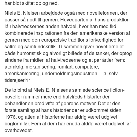
har blot skiftet op og ned.
Niels E. Nielsen arbejdede også med novelleformen, der
passer så godt til genren. Hovedparten af hans produktion
lå i halvtredsernes anden halvdel, hvor han med flid
kombinerede inspirationen fra den amerikanske version af
genren med den europæiske traditions forkærlighed for
satire og samfundskritik. Tilsammen giver novellerne et
både humoristisk og alvorligt billede af de tanker, der optog
sindene fra midten af halvtredserne og et par årtier frem:
atomkrig, mekanisering, rumfart, computere,
amerikanisering, underholdningsindustrien – ja, selv
tidsrejser!11
De to bind af Niels E. Nielsens samlede science fiction-
noveller rummer mere end halvtreds historier der
behandler en bred vifte af genrens motiver. Det er den
første samling af hans historier der er udkommet siden
1976, og atten af historierne har aldrig været udgivet i
bogform før. Fem af dem har endda aldrig været udgivet før
overhovedet.