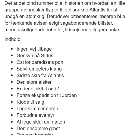
Det andet bind rummer bl.a. historien om hvordan en lille
gruppe mennesker flygter til det sunkne Atlantis for at
undgå en atomkrig. Derudover præsenteres læseren bl.a.
for tænkende aviser, evigt vagabonderende bilister,
menneskelignende robotter, tidsrejsende tiggermunke.
Indhold:
Ingen vej tilbage
Gensyn på Sirius
Øst for paradisets port
Sølvtrompeters klang
Sidste skib fra Atlantis
Den store elsker
Er der et skib i nød?
Første ekspedition til Jorden
Klode til salg
Legekammeraterne
Forbudne eventyr
At lege skjul om natten
Den ensomme gæst
Tampen brænder