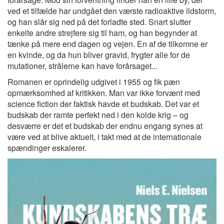
ved et tilfælde har undgået den værste radioaktive ildstorm,
og han slår sig ned på det forladte sted. Snart slutter
enkelte andre strejfere sig til ham, og han begynder at
tænke på mere end dagen og vejen. En af de tilkomne er
en kvinde, og da hun bliver gravid, frygter alle for de
mutationer, strålerne kan have forårsaget...
Romanen er oprindelig udgivet i 1955 og fik pæn
opmærksomhed af kritikken. Man var ikke forvænt med
science fiction der faktisk havde et budskab. Det var et
budskab der ramte perfekt ned i den kolde krig – og
desværre er det et budskab der endnu engang synes at
være ved at blive aktuelt, i takt med at de internationale
spændinger eskalerer.