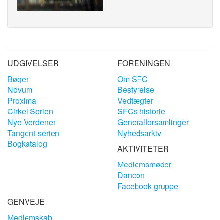
UDGIVELSER
FORENINGEN
Bøger
Om SFC
Novum
Bestyrelse
Proxima
Vedtægter
Cirkel Serien
SFCs historie
Nye Verdener
Generalforsamlinger
Tangent-serien
Nyhedsarkiv
Bogkatalog
AKTIVITETER
Medlemsmøder
Dancon
Facebook gruppe
GENVEJE
Medlemskab