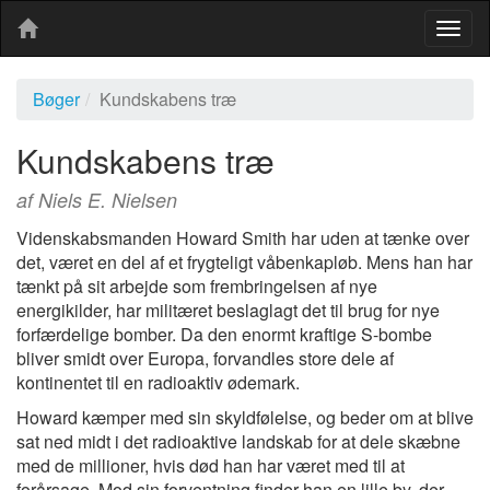
Togg
navig
Bøger
Kundskabens træ
Kundskabens træ
af Niels E. Nielsen
Videnskabsmanden Howard Smith har uden at tænke over
det, været en del af et frygteligt våbenkapløb. Mens han har
tænkt på sit arbejde som frembringelsen af nye
energikilder, har militæret beslaglagt det til brug for nye
forfærdelige bomber. Da den enormt kraftige S-bombe
bliver smidt over Europa, forvandles store dele af
kontinentet til en radioaktiv ødemark.
Howard kæmper med sin skyldfølelse, og beder om at blive
sat ned midt i det radioaktive landskab for at dele skæbne
med de millioner, hvis død han har været med til at
forårsage. Mod sin forventning finder han en lille by, der