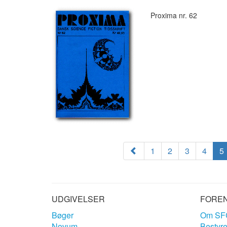
Proxima nr. 62
1
2
3
4
5
UDGIVELSER
FORE
Bøger
Om SF
Novum
Bestyre