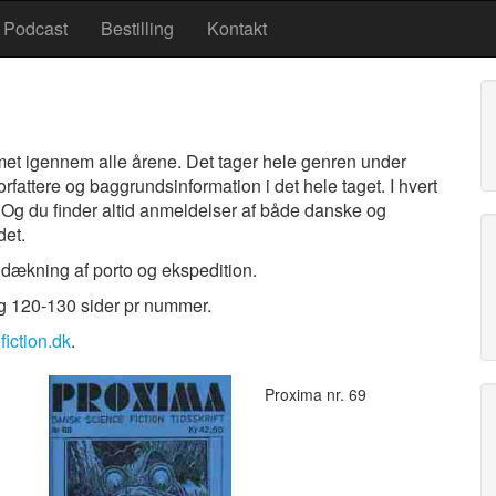
Podcast
Bestilling
Kontakt
met igennem alle årene. Det tager hele genren under
orfattere og baggrundsinformation i det hele taget. I hvert
. Og du finder altid anmeldelser af både danske og
det.
 dækning af porto og ekspedition.
g 120-130 sider pr nummer.
iction.dk
.
Proxima nr. 69