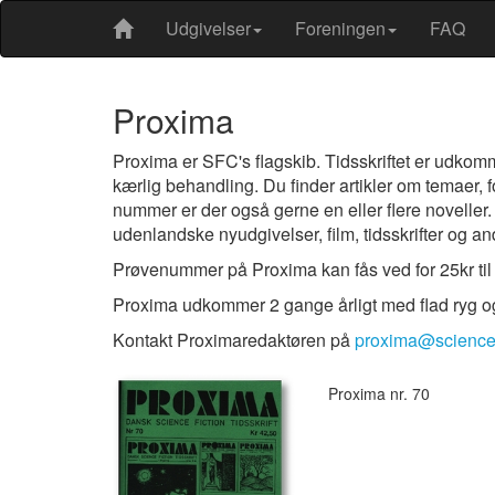
Udgivelser
Foreningen
FAQ
Proxima
Proxima er SFC's flagskib. Tidsskriftet er udkom
kærlig behandling. Du finder artikler om temaer, f
nummer er der også gerne en eller flere noveller
udenlandske nyudgivelser, film, tidsskrifter og an
Prøvenummer på Proxima kan fås ved for 25kr til
Proxima udkommer 2 gange årligt med flad ryg o
Kontakt Proximaredaktøren på
proxima@sciencef
Proxima nr. 70