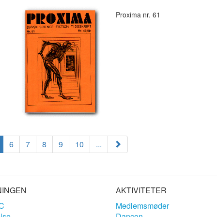
Proxima nr. 61
6
7
8
9
10
...
NINGEN
AKTIVITETER
C
Medlemsmøder
lse
Dancon