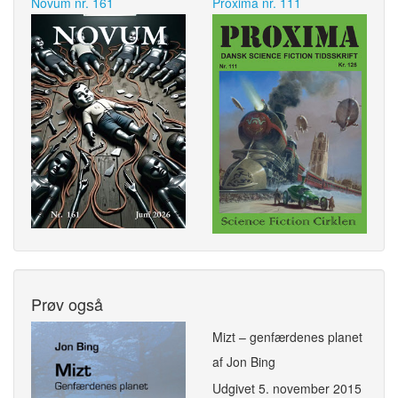
Novum nr. 161
Proxima nr. 111
Prøv også
Mizt – genfærdenes planet
af Jon Bing
Udgivet
5. november 2015