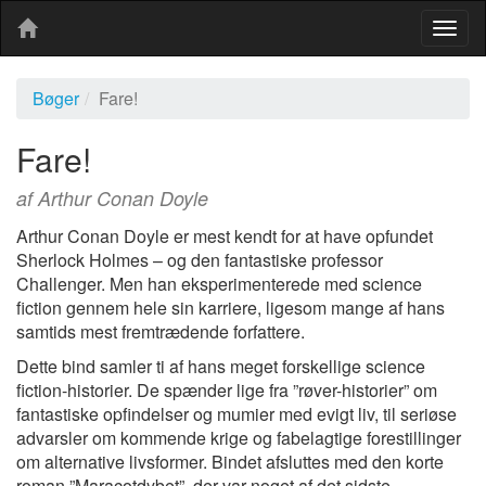
Togg
navig
Bøger
Fare!
Fare!
af Arthur Conan Doyle
Arthur Conan Doyle er mest kendt for at have opfundet
Sherlock Holmes – og den fantastiske professor
Challenger. Men han eksperimenterede med science
fiction gennem hele sin karriere, ligesom mange af hans
samtids mest fremtrædende forfattere.
Dette bind samler ti af hans meget forskellige science
fiction-historier. De spænder lige fra ”røver-historier” om
fantastiske opfindelser og mumier med evigt liv, til seriøse
advarsler om kommende krige og fabelagtige forestillinger
om alternative livsformer. Bindet afsluttes med den korte
roman ”Maracotdybet”, der var noget af det sidste