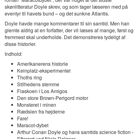
skønlitteratur Doyle skrev, og som tager læseren med på
eventyr til havets bund – og det sunkne Atlantis.
Doyle havde mange kommentarer til sin samtid. Men han
glemte aldrig at en forfatter, der vil læses af mange, først og
fremmest skal underholde. Det demonstreres tydeligt af
disse historier.
Indhold:
Amerikanerens historie
Keinplatz-eksperimentet
Thoths ring
Stilhedens stemme
Fiaskoen i Los Amigos
Den store Brown-Perigord motor
Monsteret i minen
Rædslen fra højderne
Fare!
Maracot-dybet
Arthur Conan Doyle og hans samtids science fiction -
Efterord ved Niels Dalgaar